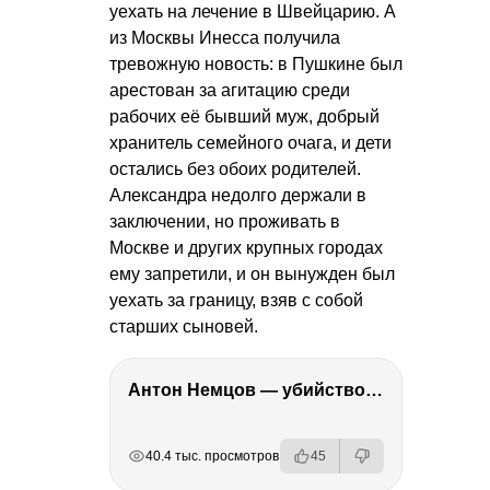
уехать на лечение в Швейцарию. А
из Москвы Инесса получила
тревожную новость: в Пушкине был
арестован за агитацию среди
рабочих её бывший муж, добрый
хранитель семейного очага, и дети
остались без обоих родителей.
Александра недолго держали в
заключении, но проживать в
Москве и других крупных городах
ему запретили, и он вынужден был
уехать за границу, взяв с собой
старших сыновей.
Антон Немцов — убийство Бориса Немцова, переезд в Дубай, семья и политика
РЕКЛАМА
РЕКЛАМА
РЕКЛАМА
РЕКЛАМА
40.4 тыс. просмотров
45