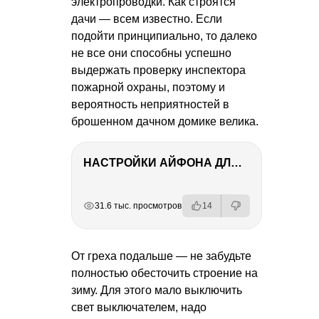
электропроводки. Как строятся
дачи — всем известно. Если
подойти принципиально, то далеко
не все они способны успешно
выдержать проверку инспектора
пожарной охраны, поэтому и
вероятность неприятностей в
брошенном дачном домике велика.
НАСТРОЙКИ АЙФОНА ДЛЯ ФОТО И ВИДЕО
РЕКЛАМА
РЕКЛАМА
РЕКЛАМА
РЕКЛАМА
РЕКЛАМА
31.6 тыс. просмотров
14
От греха подальше — не забудьте
полностью обесточить строение на
зиму. Для этого мало выключить
свет выключателем, надо