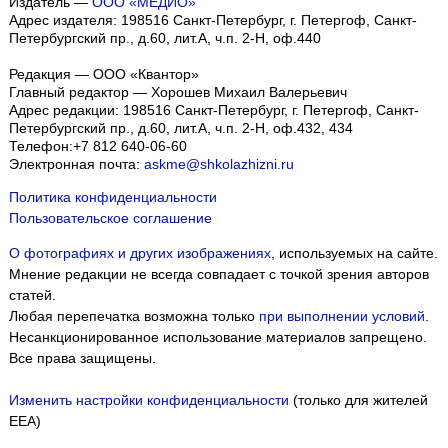
Издатель —
ООО «МЕДИО»
Адрес издателя: 198516 Санкт-Петербург, г. Петергоф, Санкт-
Петербургский пр., д.60, лит.А, ч.п. 2-Н, оф.440
Редакция — ООО «Квантор»
Главный редактор — Хорошев Михаил Валерьевич
Адрес редакции:
198516
Санкт-Петербург, г. Петергоф
,
Санкт-
Петербургский пр., д.60, лит.А, ч.п. 2-Н, оф.432, 434
Телефон:
+7 812 640-06-60
Электронная почта:
askme@shkolazhizni.ru
Политика конфиденциальности
Пользовательское соглашение
О фотографиях и других изображениях
, используемых на сайте.
Мнение редакции не всегда совпадает с точкой зрения авторов
статей.
Любая перепечатка возможна только
при выполнении условий
.
Несанкционированное использование материалов запрещено.
Все права защищены.
Изменить настройки конфиденциальности
(только для жителей
EEA)