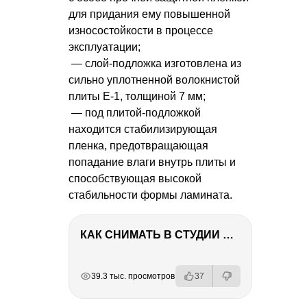
для придания ему повышенной
износостойкости в процессе
эксплуатации;
— слой-подложка изготовлена из
сильно уплотненной волокнистой
плиты Е-1, толщиной 7 мм;
— под плитой-подложкой
находится стабилизирующая
пленка, предотвращающая
попадание влаги внутрь плиты и
способствующая высокой
стабильности формы ламината.
КАК СНИМАТЬ В СТУДИИ СО ВСПЫШКАМИ
РЕКЛАМА
РЕКЛАМА
РЕКЛАМА
РЕКЛАМА
39.3 тыс. просмотров
37