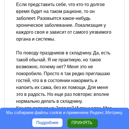
Если представить себе, что кто-то долгое
время будет на таком рационе, то он
заболеет. Разовьется какое-нибудь
хроническое заболевание. Локализация у
каждого своя и зависит от самого уязвимого
органа и системы.
По поводу праздников в складчину. Да, есть
такой обычай. Я не практикую, но такое
возможно, почему нет? Меня это не
покоробило. Просто я так редко приглашаю
гостей, что в в состоянии накормить и
напоить их сама, без их помощи. Для меня
это в радость. Но еще раз повторю: вполне
нормально делать в складчину.
Как это делают на Западе? И так и эдак. Мее
Мы собираем файлы cookie и применяем
Яндекс.Метрику
.
приходилось бывать на красивых ужинах и
принимать участие в potluck ( вечеринка в
Подробнее
ПРИНЯТЬ
складчину).