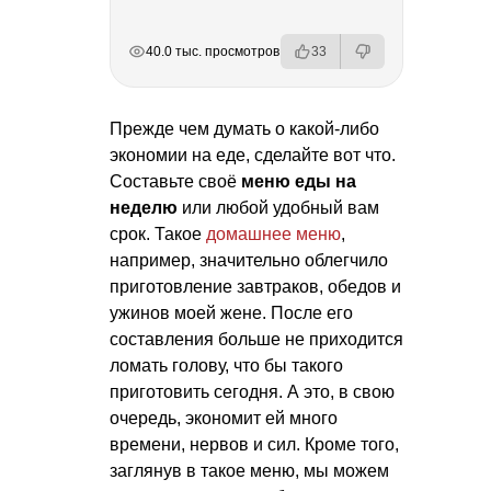
РЕКЛАМА
РЕКЛАМА
РЕКЛАМА
РЕКЛАМА
40.0 тыс. просмотров
33
Прежде чем думать о какой-либо
экономии на еде, сделайте вот что.
Составьте своё
меню еды на
неделю
или любой удобный вам
срок. Такое
домашнее меню
,
например, значительно облегчило
приготовление завтраков, обедов и
ужинов моей жене. После его
составления больше не приходится
ломать голову, что бы такого
приготовить сегодня. А это, в свою
очередь, экономит ей много
времени, нервов и сил. Кроме того,
заглянув в такое меню, мы можем