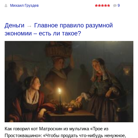
Михаил Груздев
9
Деньги
→
Главное правило разумной
экономии – есть ли такое?
Как говорил кот Матроскин из мультика «Трое из
Простоквашино»: «Чтобы продать что-нибудь ненужное,