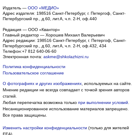
Издатель —
ООО «МЕДИО»
Адрес издателя: 198516 Санкт-Петербург, г. Петергоф, Санкт-
Петербургский пр., д.60, лит.А, ч.п. 2-Н, оф.440
Редакция — ООО «Квантор»
Главный редактор — Хорошев Михаил Валерьевич
Адрес редакции:
198516
Санкт-Петербург, г. Петергоф
,
Санкт-
Петербургский пр., д.60, лит.А, ч.п. 2-Н, оф.432, 434
Телефон:
+7 812 640-06-60
Электронная почта:
askme@shkolazhizni.ru
Политика конфиденциальности
Пользовательское соглашение
О фотографиях и других изображениях
, используемых на сайте.
Мнение редакции не всегда совпадает с точкой зрения авторов
статей.
Любая перепечатка возможна только
при выполнении условий
.
Несанкционированное использование материалов запрещено.
Все права защищены.
Изменить настройки конфиденциальности
(только для жителей
EEA)