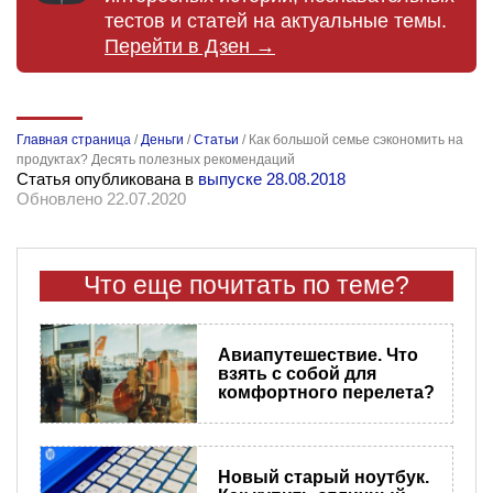
тестов и статей на актуальные темы.
Перейти в Дзен →
Главная страница
/
Деньги
/
Статьи
/
Как большой семье сэкономить на
продуктах? Десять полезных рекомендаций
Статья опубликована в
выпуске 28.08.2018
Обновлено 22.07.2020
Что еще почитать по теме?
Авиапутешествие. Что
взять с собой для
комфортного перелета?
Новый старый ноутбук.