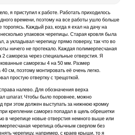
ело, я приступил к работе. Работать приходилось
одного времени, поэтому на все работы ушло больше
 торопясь. Каждый раз, когда я ехал на дачу на
 несколько упаковок черепицы. Старая кровля была
ал, а укладывал черепицу прямо поверху, так что во
боты ничего не протекало. Каждая полимерпесчаная
а 2 самореза через специальные отверстия. Я
кованные саморезы 4 на 50 мм. Размер
40 см, поэтому монтировать её очень легко.
вал простую отвертку с трещоткой.
 справа налево. Для обозначения верха
ал шпагат. Чтобы было поровнее, можно
д при этом должен выступать за нижнюю кромку
 при креплении саморез попадал в щель обрешетки
ью в черепице новые отверстия немного выше или
имерпесчаная черепица обычным сверлом без
нять черепицу, например, с краев крыши, то я