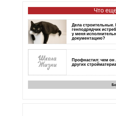
Что еще
Дела строительные. 
генподрядчик истре
у меня исполнитель
документацию?
Профнастил: чем он
других стройматери
Б