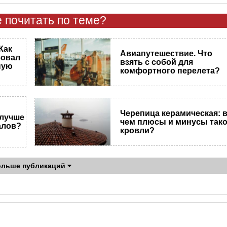
 почитать по теме?
Как
Авиапутешествие. Что
бовал
взять с собой для
ную
комфортного перелета?
Черепица керамическая: 
 лучше
чем плюсы и минусы так
алов?
кровли?
ольше публикаций