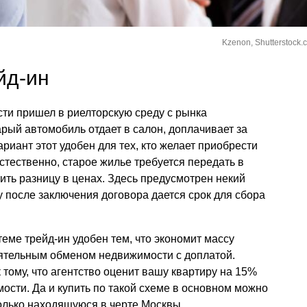
Kzenon, Shutterstock.
йд-ин
ти пришел в риелторскую среду с рынка
арый автомобиль отдает в салон, доплачивает за
ариант этот удобен для тех, кто желает приобрести
стественно, старое жилье требуется передать в
ить разницу в ценах. Здесь предусмотрен некий
у после заключения договора дается срок для сбора
еме трейд-ин удобен тем, что экономит массу
ятельным обменом недвижимости с доплатой.
 тому, что агентство оценит вашу квартиру на 15%
ости. Да и купить по такой схеме в основном можно
только находящуюся в черте Москвы.