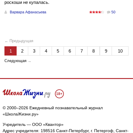
роскоши не купалась.
Варвара Афанасьева
50
← Предыдущая
1
2
3
4
5
6
7
8
9
10
Следующая
→
18+
© 2000–2026 Ежедневный познавательный журнал
«ШколаЖизни.ру»
Учредитель — ООО «Квантор»
Адрес учредителя: 198516 Санкт-Петербург, г. Петергоф, Санкт-