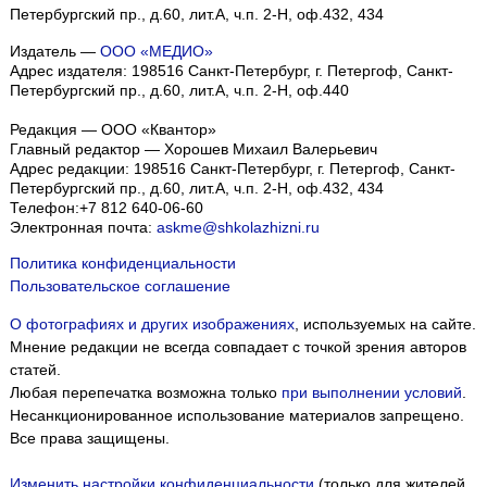
Петербургский пр., д.60, лит.А, ч.п. 2-Н, оф.432, 434
Издатель —
ООО «МЕДИО»
Адрес издателя: 198516 Санкт-Петербург, г. Петергоф, Санкт-
Петербургский пр., д.60, лит.А, ч.п. 2-Н, оф.440
Редакция — ООО «Квантор»
Главный редактор — Хорошев Михаил Валерьевич
Адрес редакции:
198516
Санкт-Петербург, г. Петергоф
,
Санкт-
Петербургский пр., д.60, лит.А, ч.п. 2-Н, оф.432, 434
Телефон:
+7 812 640-06-60
Электронная почта:
askme@shkolazhizni.ru
Политика конфиденциальности
Пользовательское соглашение
О фотографиях и других изображениях
, используемых на сайте.
Мнение редакции не всегда совпадает с точкой зрения авторов
статей.
Любая перепечатка возможна только
при выполнении условий
.
Несанкционированное использование материалов запрещено.
Все права защищены.
Изменить настройки конфиденциальности
(только для жителей