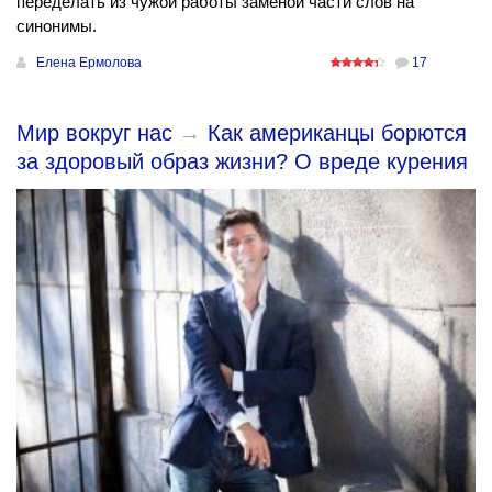
переделать из чужой работы заменой части слов на
синонимы.
Елена Ермолова
17
Мир вокруг нас
→
Как американцы борются
за здоровый образ жизни? О вреде курения