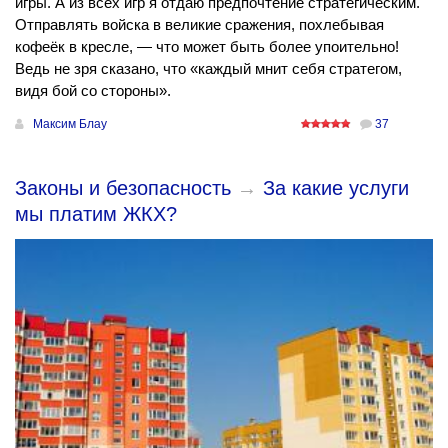
игры. А из всех игр я отдаю предпочтение стратегическим.
Отправлять войска в великие сражения, похлебывая
кофеёк в кресле, — что может быть более упоительно!
Ведь не зря сказано, что «каждый мнит себя стратегом,
видя бой со стороны».
Максим Блау
37
Законы и безопасность
→
За какие услуги
мы платим ЖКХ?