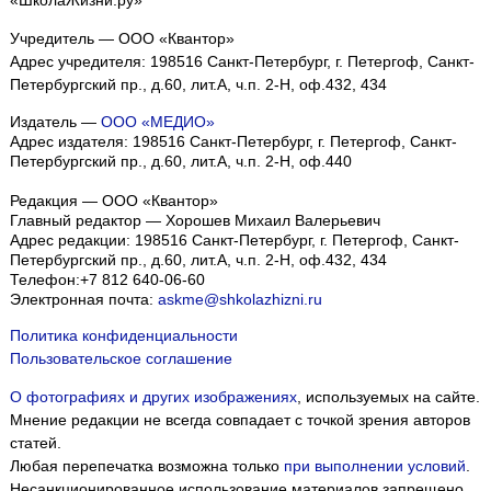
«ШколаЖизни.ру»
Учредитель — ООО «Квантор»
Адрес учредителя: 198516 Санкт-Петербург, г. Петергоф, Санкт-
Петербургский пр., д.60, лит.А, ч.п. 2-Н, оф.432, 434
Издатель —
ООО «МЕДИО»
Адрес издателя: 198516 Санкт-Петербург, г. Петергоф, Санкт-
Петербургский пр., д.60, лит.А, ч.п. 2-Н, оф.440
Редакция — ООО «Квантор»
Главный редактор — Хорошев Михаил Валерьевич
Адрес редакции:
198516
Санкт-Петербург, г. Петергоф
,
Санкт-
Петербургский пр., д.60, лит.А, ч.п. 2-Н, оф.432, 434
Телефон:
+7 812 640-06-60
Электронная почта:
askme@shkolazhizni.ru
Политика конфиденциальности
Пользовательское соглашение
О фотографиях и других изображениях
, используемых на сайте.
Мнение редакции не всегда совпадает с точкой зрения авторов
статей.
Любая перепечатка возможна только
при выполнении условий
.
Несанкционированное использование материалов запрещено.