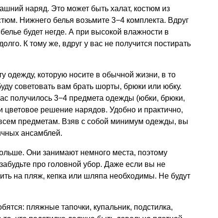
шний наряд. Это может быть халат, костюм из
стюм. Нижнего белья возьмите 3−4 комплекта. Вдруг
белье будет негде. А при высокой влажности в
олго. К тому же, вдруг у вас не получится постирать
ту одежду, которую носите в обычной жизни, в то
 буду советовать вам брать шорты, брюки или юбку.
вас получилось 3−4 предмета одежды (юбки, брюки,
 и цветовое решение нарядов. Удобно и практично,
 всем предметам. Взяв с собой минимум одежды, вы
ичных ансамблей.
ольше. Они занимают немного места, поэтому
забудьте про головной убор. Даже если вы не
ть на пляж, кепка или шляпа необходимы. Не будут
ятся: пляжные тапочки, купальник, подстилка,