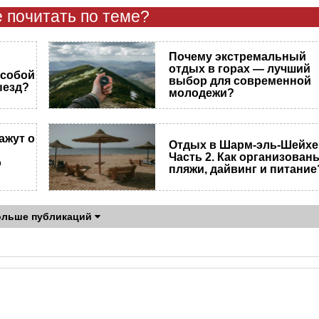
 почитать по теме?
Почему экстремальный
отдых в горах — лучший
 собой
выбор для современной
ыезд?
молодежи?
ажут о
Отдых в Шарм-эль-Шейхе
Часть 2. Как организован
о
пляжи, дайвинг и питание
ольше публикаций