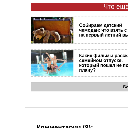
Что еще
Собираем детский
чемодан: что взять с
на первый летний в
Какие фильмы расск
семейном отпуске,
который пошел не п
плану?
Б
Комментарии (8):