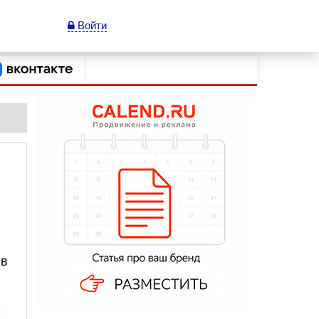
Войти
 в