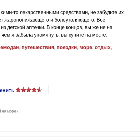
акими-то лекарственными средствами, не забудьте их
удет жаропонижающего и болеутоляющего. Все
з детской аптечки. В конце концов, вы же не на
 чем я забыла упомянуть, вы купите на месте.
чемодан
,
путешествия
,
поездки
,
море
,
отдых
,
енить
й на море?