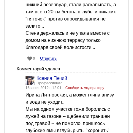
нижний резервуар, стали раскапывать, а
там всего 20 см бетона вглубь, и никаких
"пяточек" против опрокидывания не
залито...
Стена держалась и не упала вместе с
домом на нижнюю террасу только
благодаря своей волнистости...
Ответить
0
Комментарий удален
Ксения Печий
Профессионал
16 июня 2012 в 12:01
Сообщить модератору
Ирина Литновская, а может глина внизу
и вода не уходит...
Мы на одном участке тоже боролись с
лужей на газоне -- щебенили траншеи
под травой -- не помогло, пришлось
глубокие ямы вглубь рыть, "хоронить"