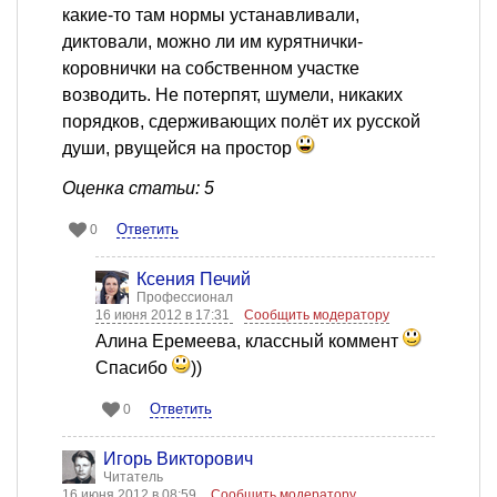
какие-то там нормы устанавливали,
диктовали, можно ли им курятнички-
коровнички на собственном участке
возводить. Не потерпят, шумели, никаких
порядков, сдерживающих полёт их русской
души, рвущейся на простор
Оценка статьи: 5
Ответить
0
Ксения Печий
Профессионал
16 июня 2012 в 17:31
Сообщить модератору
Алина Еремеева, классный коммент
Спасибо
))
Ответить
0
Игорь Викторович
Читатель
16 июня 2012 в 08:59
Сообщить модератору