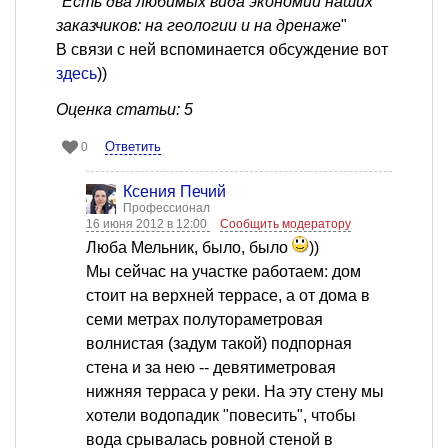
"
Есть два любимых вида экономии наших
заказчиков: на геологии и на дренаже
"
В связи с ней вспоминается обсуждение вот
здесь
))
Оценка статьи: 5
Ответить
0
Ксения Печий
Профессионал
16 июня 2012 в 12:00
Сообщить модератору
Люба Мельник, было, было
))
Мы сейчас на участке работаем: дом
стоит на верхней террасе, а от дома в
семи метрах полутораметровая
волнистая (задум такой) подпорная
стена и за нею -- девятиметровая
нижняя терраса у реки. На эту стену мы
хотели водопадик "повесить", чтобы
вода срывалась ровной стеной в