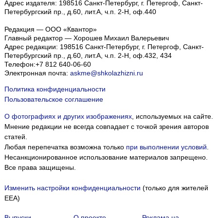
Адрес издателя: 198516 Санкт-Петербург, г. Петергоф, Санкт-
Петербургский пр., д.60, лит.А, ч.п. 2-Н, оф.440
Редакция — ООО «Квантор»
Главный редактор — Хорошев Михаил Валерьевич
Адрес редакции:
198516
Санкт-Петербург, г. Петергоф
,
Санкт-
Петербургский пр., д.60, лит.А, ч.п. 2-Н, оф.432, 434
Телефон:
+7 812 640-06-60
Электронная почта:
askme@shkolazhizni.ru
Политика конфиденциальности
Пользовательское соглашение
О фотографиях и других изображениях
, используемых на сайте.
Мнение редакции не всегда совпадает с точкой зрения авторов
статей.
Любая перепечатка возможна только
при выполнении условий
.
Несанкционированное использование материалов запрещено.
Все права защищены.
Изменить настройки конфиденциальности
(только для жителей
Мы собираем файлы cookie и применяем
Яндекс.Метрику
.
EEA)
Подробнее
ПРИНЯТЬ
Выпуски
О проекте
Реклама на