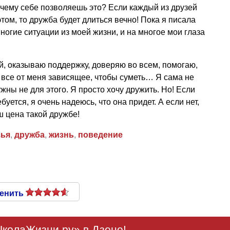
почему себе позволяешь это? Если каждый из друзей
этом, то дружба будет длиться вечно! Пока я писала
ногие ситуации из моей жизни, и на многое мои глаза
ой, оказываю поддержку, доверяю во всем, помогаю,
аю все от меня зависящее, чтобы суметь… Я сама не
жны не для этого. Я просто хочу дружить. Но! Если
буется, я очень надеюсь, что она придет. А если нет,
ош цена такой дружбе!
зья
,
дружба
,
жизнь
,
поведение
енить
колаЖизни.ру» в Дзене!