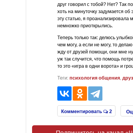
друг говорил с тобой? Нет? Так 
хоть на минуточку задумается об 
эту статью, я проанализировала м
немножко приоткрылись.
Теперь только так: делюсь улыбк
чем могу, а если не могу, то дел
жду от друзей помощи, они мне ну
уж так случится, что помощь потре
то это «игра в одни ворота» и гр
Теги:
психология общения
,
дру
Комментировать
2
Оц
Подпишитесь на канал «Ш