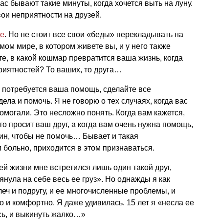
ас бывают такие минуты, когда хочется выть на луну.
ои неприятности на друзей.
де
. Но не стоит все свои «беды» перекладывать на
амом мире, в котором живете вы, и у него также
е, в какой кошмар превратится ваша жизнь, когда
приятностей? То ваших, то друга…
гу потребуется ваша помощь, сделайте все
ела и помочь. Я не говорю о тех случаях, когда вас
омогали. Это несложно понять. Когда вам кажется,
что просит ваш друг, а когда вам очень нужна помощь,
чин, чтобы не помочь… Бывает и такая
 больно, приходится в этом признаваться.
оей жизни мне встретился лишь один такой друг,
тянула на себе весь ее груз». Но однажды я как
леч и подругу, и ее многочисленные проблемы, и
гко и комфортно. Я даже удивилась. 15 лет я «несла ее
сь, и выкинуть жалко…»