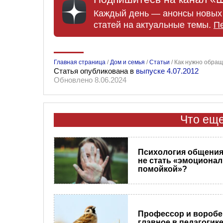
Каждый день — анонсы новых 
статей на актуальные темы.
П
Главная страница
/
Дом и семья
/
Статьи
/
Как нужно обращ
Статья опубликована в
выпуске 4.07.2012
Обновлено 8.06.2024
Что еще
Психология общения.
не стать «эмоциона
помойкой»?
Профессор и воробе
главное в педагогик