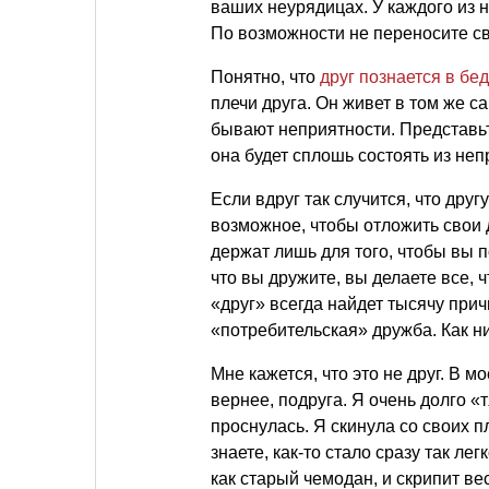
ваших неурядицах. У каждого из н
По возможности не переносите св
Понятно, что
друг познается в бе
плечи друга. Он живет в том же с
бывают неприятности. Представьт
она будет сплошь состоять из не
Если вдруг так случится, что дру
возможное, чтобы отложить свои д
держат лишь для того, чтобы вы п
что вы дружите, вы делаете все, 
«друг» всегда найдет тысячу при
«потребительская» дружба. Как ни
Мне кажется, что это не друг. В м
вернее, подруга. Я очень долго «
проснулась. Я скинула со своих п
знаете, как-то стало сразу так ле
как старый чемодан, и скрипит ве