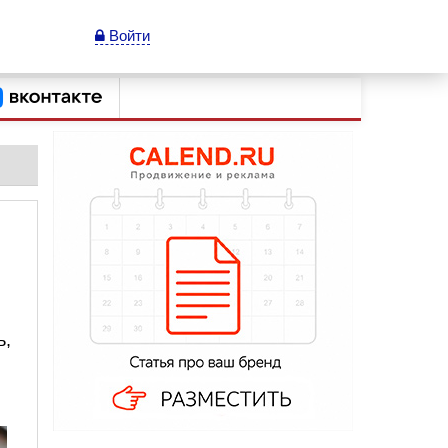
Войти
ь,