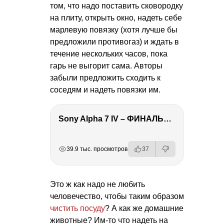
том, что надо поставить сковородку
на плиту, открыть окно, надеть себе
марлевую повязку (хотя лучше бы
предложили противогаз) и ждать в
течение нескольких часов, пока
гарь не выгорит сама. Авторы
забыли предложить сходить к
соседям и надеть повязки им.
Sony Alpha 7 IV – ФИНАЛЬНЫЙ ОБЗОР
РЕКЛАМА
РЕКЛАМА
РЕКЛАМА
РЕКЛАМА
39.9 тыс. просмотров
37
Это ж как надо не любить
человечество, чтобы таким образом
чистить посуду
? А как же домашние
животные? Им-то что надеть на