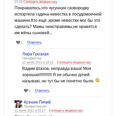
15:16
Сообщить модератору
Понравилось,что чугунную сковородку
испортила гадина-невестка в посудомоечной
машине.Кто ещё ,кроме невестки мог бы это
сделать? Мамы неисправимы,не нравятся
им жёны сыновей...
Ответить
1
Лера Грозная
Грандмастер
12 июля 2012 в 18:12
Сообщить модератору
Вадим Шахов, неправда ваша! Моя
хорошая!!!!!!!!!!!! Я ее обычно дочей
называю, но тут бы не понятно было.
Ответить
0
Ксения Печий
Профессионал
11 июля 2012 в 01:17
Сообщить модератору