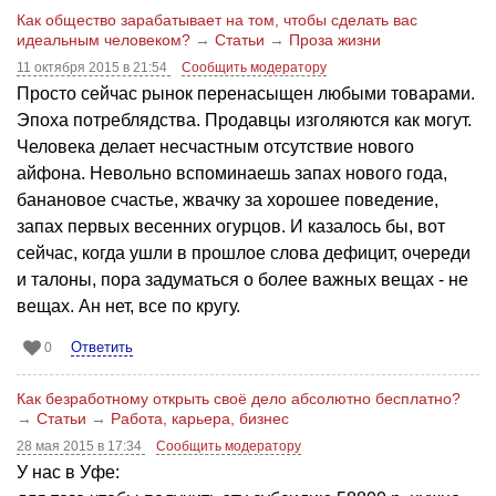
Как общество зарабатывает на том, чтобы сделать вас
идеальным человеком?
→
Статьи
→
Проза жизни
11 октября 2015 в 21:54
Сообщить модератору
Просто сейчас рынок перенасыщен любыми товарами.
Эпоха потреблядства. Продавцы изголяются как могут.
Человека делает несчастным отсутствие нового
айфона. Невольно вспоминаешь запах нового года,
банановое счастье, жвачку за хорошее поведение,
запах первых весенних огурцов. И казалось бы, вот
сейчас, когда ушли в прошлое слова дефицит, очереди
и талоны, пора задуматься о более важных вещах - не
вещах. Ан нет, все по кругу.
Ответить
0
Как безработному открыть своё дело абсолютно бесплатно?
→
Статьи
→
Работа, карьера, бизнес
28 мая 2015 в 17:34
Сообщить модератору
У нас в Уфе: