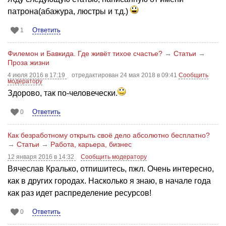
патрона(абажура, люстры и т.д.)
Ответить
1
Филемон и Бавкида. Где живёт тихое счастье?
→
Статьи
→
Проза жизни
4 июля 2016 в 17:19
отредактирован 24 мая 2018 в 09:41
Сообщить
модератору
Здорово, так по-человечески.
Ответить
0
Как безработному открыть своё дело абсолютно бесплатно?
→
Статьи
→
Работа, карьера, бизнес
12 января 2016 в 14:32
Сообщить модератору
Вячеслав Кралько, отпишитесь, пжл. Очень интересно,
как в других городах. Насколько я знаю, в начале года
как раз идет распределение ресурсов!
Ответить
0