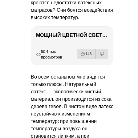
кроются недостатки латексных
матрасов? Они боятся воздействия
высоких температур.
МОЩНЫЙ ЦВЕТНОЙ СВЕТ – NANLITE FC-500C
РЕКЛАМА
РЕКЛАМА
РЕКЛАМА
50.4 тыс.
146
просмотров
Во всем остальном мне видятся
только плюсы. Натуральный
латекс — экологически чистый
материал, он производится из сока
дерева гевея. В чистом виде латекс
неустойчив к изменениям
температур: при повышении
температуры воздуха он
становится липким, а при