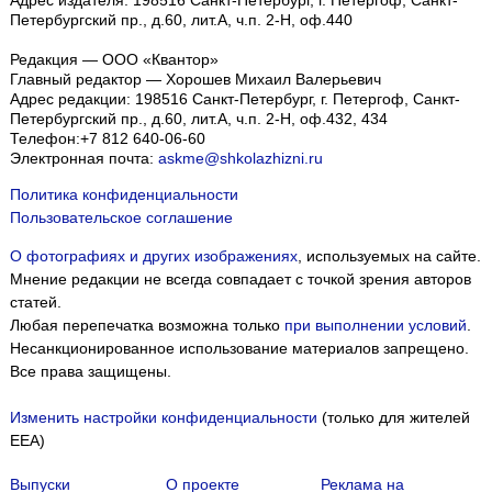
Адрес издателя: 198516 Санкт-Петербург, г. Петергоф, Санкт-
Петербургский пр., д.60, лит.А, ч.п. 2-Н, оф.440
Редакция — ООО «Квантор»
Главный редактор — Хорошев Михаил Валерьевич
Адрес редакции:
198516
Санкт-Петербург, г. Петергоф
,
Санкт-
Петербургский пр., д.60, лит.А, ч.п. 2-Н, оф.432, 434
Телефон:
+7 812 640-06-60
Электронная почта:
askme@shkolazhizni.ru
Политика конфиденциальности
Пользовательское соглашение
О фотографиях и других изображениях
, используемых на сайте.
Мнение редакции не всегда совпадает с точкой зрения авторов
статей.
Любая перепечатка возможна только
при выполнении условий
.
Несанкционированное использование материалов запрещено.
Все права защищены.
Изменить настройки конфиденциальности
(только для жителей
EEA)
Выпуски
О проекте
Реклама на