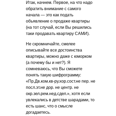
Итак, начнем. Первое, на что надо
обратить внимание с самого
начала — это как подать
объявление о продаже квартиры
(на тот случай, если Вы решились
таки продавать квартиру САМИ).
Не скромничайте, смелее
описывайте все достоинства
квартиры, можно даже с юморком
(а почему бы и нет?). Я
сомневаюсь, что Вы сможете
понять такую шифрограмму:
«Пр.Дв.ком.кв-ру.хор.сост.не пер. не
посл.эт.не дор. не центр. не
окр.зел.рем.нед.сдел.», хотя если
увлекались в детстве шарадами, то
есть шанс, что о смысле
догадаетесь.