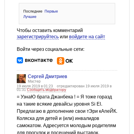
Последние
Первые
Лучшие
Чтобы оставить комментарий
зарегистрируйтесь
или
войдите на сайт
Войти через социальные сети:
Сергей Дмитриев
Мастер
19 июля 2019 в 01:23
отредактирован 19 июля 2019 в
01:31
Сообщить модератору
= УзнаЮ брата Джанбека ! = Я тоже горазд
на такие всякие девайсы уровня Si El.
Предлагаю в дополнение свои тЭри кАпеЙК.
Коляска для детей и (или) инвалидов
самокатом. Адресуется молодым родителям
для прогулок и посещений выставок.