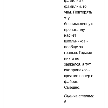
фамилии к
фамилии, то
увы. Повторять
эту
бессмысленную
пропаганду
насчёт
школьников -
вообще за
гранью. Годами
никто не
заикался, а тут
как припекло -
креатив попер с
фабрик.
Смешно.
Оценка статьи:
5