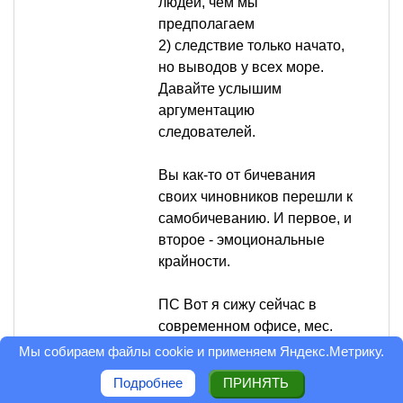
людей, чем мы
предполагаем
2) следствие только начато,
но выводов у всех море.
Давайте услышим
аргументацию
следователей.
Вы как-то от бичевания
своих чиновников перешли к
самобичеванию. И первое, и
второе - эмоциональные
крайности.
ПС Вот я сижу сейчас в
современном офисе, мес.
тому отремонтированном.
Мы собираем файлы cookie и применяем
Яндекс.Метрику
.
Передо мной, слева, справа
Подробнее
ПРИНЯТЬ
и сзади - пластик, мебель из