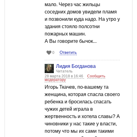
мало. Через час жильцы
соседних домов увидели пламя
и позвонили куда надо. На утро у
здания стояло полсотни
пожарных машин.
А Вы говорите бычок...
Ответить
0
Лидия Богданова
Читатель
28 марта 2018 в 16:46
Сообщить
модератору
Игорь Ткачев, по-вашему та
женщина, которая спасла своего
ребенка и бросилась спасать
чужих детей играла в
жертвенность и хотела славы? А
чиновники у нас такие у власти,
потому что мы их сами такими