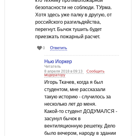
кто технику противопожарной
безопасности не соблюди. ТУрма.
Хотя здесь уже палку в другую, от
российского разгильдяйства,
перегнут. Бычок тушить будет
приезжать пожарный расчет.
Ответить
0
Нью Йоркер
Читатель
8 апреля 2018 в 09:13
Сообщить
модератору
Игорь Ткачев, когда я был
студентом, мне рассказали
такую историю - случилось за
несколько лет до меня.
Какой-то студент ДОДУМАЛСЯ -
засунул бычок в
вентиляционную решетку. Дело
было вечером, народу в здании