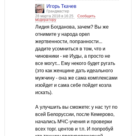
Игорь Ткачев
Грандмастер
28 марта 2018 в 16:25
Сообщить
модератору
Лидия Богданова, зачем? Вы же
отнимите у народа орел
жертвенности, попранности...
дадите усомниться в том, что и
чиновники - не Иуды, а просто не
все могут... Ему некого будет ругать
(это как женщине дать идеального
мужчину - она же сама комплексами
изойдет и сама себе пойдет козла
искать).
А улучшить вы сможете: у нас тут по
всей Белоруссии, после Кемерово,
начались МЧС-учения и проверки
всех торг. центов и т.п. И попробуй