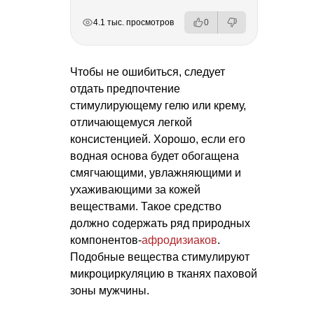
РЕКЛАМА
РЕКЛАМА
РЕКЛАМА
РЕКЛАМА
4.1 тыс. просмотров
0
Чтобы не ошибиться, следует
отдать предпочтение
стимулирующему гелю или крему,
отличающемуся легкой
консистенцией. Хорошо, если его
водная основа будет обогащена
смягчающими, увлажняющими и
ухаживающими за кожей
веществами. Такое средство
должно содержать ряд природных
компонентов-
афродизиаков
.
Подобные вещества стимулируют
микроциркуляцию в тканях паховой
зоны мужчины.