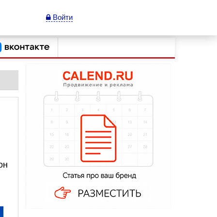
Войти
он