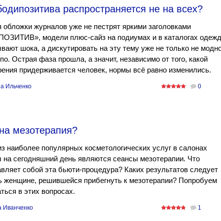
бодипозитива распространяется не на всех?
 обложки журналов уже не пестрят яркими заголовками
ОЗИТИВ», модели плюс-сайз на подиумах и в каталогах одеж
вают шока, а дискутировать на эту тему уже не только не модно
упо. Острая фаза прошла, а значит, независимо от того, какой
рения придерживается человек, нормы всё равно изменились.
а Ильченко
0
жна мезотерапия?
з наиболее популярных косметологических услуг в салонах
 на сегодняшний день являются сеансы мезотерапии. Что
вляет собой эта бьюти-процедура? Каких результатов следует
ь женщине, решившейся прибегнуть к мезотерапии? Попробуем
ться в этих вопросах.
а Иванченко
1