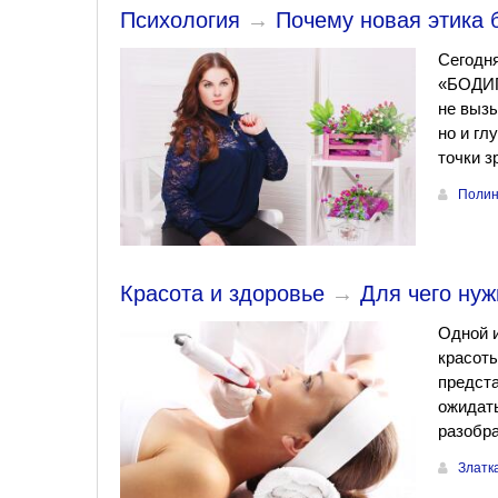
Психология
→
Почему новая этика 
Сегодня
«БОДИП
не вызы
но и гл
точки з
Полин
Красота и здоровье
→
Для чего ну
Одной и
красоты
предста
ожидат
разобра
Златк