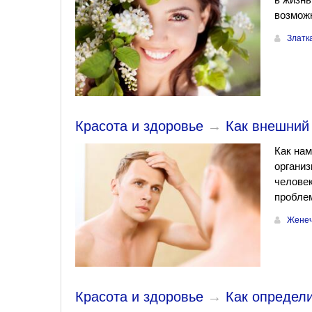
возмож
Златк
Красота и здоровье
→
Как внешний
Как нам
организ
человек
проблем
Женеч
Красота и здоровье
→
Как определи