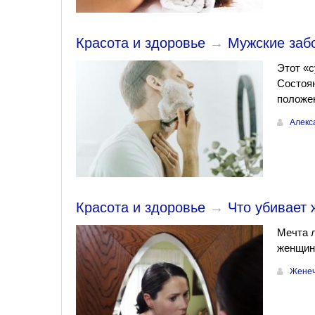
Красота и здоровье
→
Мужские забо
Этот «с
Состоян
положен
Алекс
Красота и здоровье
→
Что убивает
Мечта 
женщине
Женеч