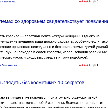
а Иванченко
0
лемах со здоровьем свидетельствует появлени
еть красиво — заветная мечта каждой женщины. Однако не
улучшение внешнего вида должно радовать, особенно если тако
ажение произошло неожиданно и без прилагаемых дамой усилий
ть лучше (походов в салон красоты, использования различных
ческих масок и уходовых средств и тому подобное).
я Михайлова
1
ыглядеть без косметики? 10 секретов
но выглядеть, не используя при этом много декоративной
ки — заветная мечта любой женщины. Возможно ли воплотить 
? Косметологи утверждают, что добиться заветной цели вполне