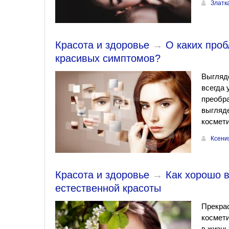
Златк
Красота и здоровье
→
О каких проб
красивых симптомов?
Выгляд
всегда 
преобр
выгляде
космети
Ксени
Красота и здоровье
→
Как хорошо в
естественной красоты
Прекрас
космети
в жизнь