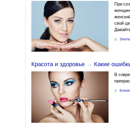
При соз
женщина
женский
свой цв
Давайте
Златк
Красота и здоровье
→
Какие ошибки
В совре
прекрас
Ксени