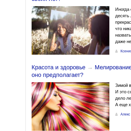
Иногда 
десять 
прекрас
что ник
назвать
даже н
Ксени
Красота и здоровье
→
Мелирование
оно предполагает?
Зимой 
И это с
дело ле
А еще х
Алекс