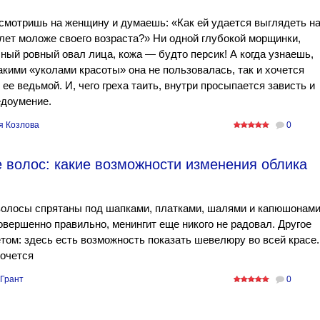
смотришь на женщину и думаешь: «Как ей удается выглядеть н
лет моложе своего возраста?» Ни одной глубокой морщинки,
ный ровный овал лица, кожа — будто персик! А когда узнаешь,
акими «уколами красоты» она не пользовалась, так и хочется
 ее ведьмой. И, чего греха таить, внутри просыпается зависть и
едоумение.
я Козлова
0
 волос: какие возможности изменения облика
волосы спрятаны под шапками, платками, шалями и капюшонами
овершенно правильно, менингит еще никого не радовал. Другое
том: здесь есть возможность показать шевелюру во всей красе.
очется
 Грант
0