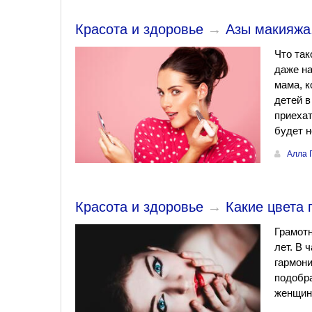
Красота и здоровье
→
Азы макияжа
Что так
даже на
мама, к
детей в
приехат
будет н
Алла 
Красота и здоровье
→
Какие цвета
Грамотн
лет. В 
гармони
подобра
женщине