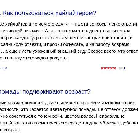
. Как пользоваться хайлайтером?
ое хайлайтер и «с чем его едят» — на эти вопросы легко ответит
чинающий визажист. А вот что скажет среднестатистическая
оторая каждое утро старается успеть и завтрак приготовить, и
 сад-школу отвезти, и пробки объехать, и на работу вовремя
ь, а еще иметь ухоженный внешний вид. Скорее всего, что ответ
е в пользу этого чудо-продукта.
Пека
1
 помады подчеркивают возраст?
ый макияж помогает даме выглядеть красивее и моложе своих
частности, это касается цвета губной помады. Ее оттенок должен
чно сочетаться с тоном кожи, цветом волос. Неправильно
нный тон этого косметического средства для губ может добави
 возраст.