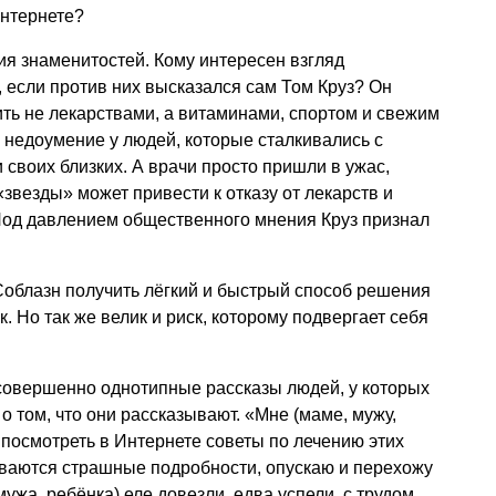
Интернете?
я знаменитостей. Кому интересен взгляд
 если против них высказался сам Том Круз? Он
ить не лекарствами, а витаминами, спортом и свежим
 недоумение у людей, которые сталкивались с
 своих близких. А врачи просто пришли в ужас,
звезды» может привести к отказу от лекарств и
Под давлением общественного мнения Круз признал
Соблазн получить лёгкий и быстрый способ решения
. Но так же велик и риск, которому подвергает себя
совершенно однотипные рассказы людей, у которых
 том, что они рассказывают. «Мне (маме, мужу,
 посмотреть в Интернете советы по лечению этих
ываются страшные подробности, опускаю и перехожу
 мужа, ребёнка) еле довезли, едва успели, с трудом