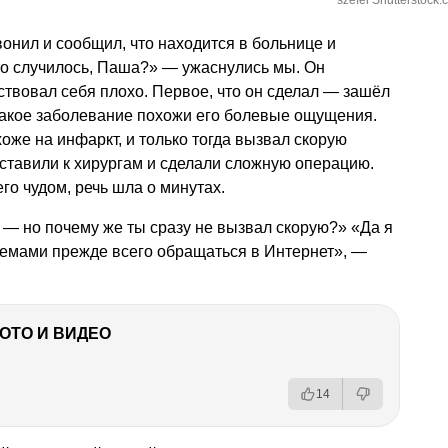
szefei Shutterstock.
вонил и сообщил, что находится в больнице и
то случилось, Паша?» — ужаснулись мы. Он
вствовал себя плохо. Первое, что он сделал — зашёл
 какое заболевание похожи его болевые ощущения.
оже на инфаркт, и только тогда вызвал скорую
ставили к хирургам и сделали сложную операцию.
его чудом, речь шла о минутах.
— но почему же ты сразу не вызвал скорую?» «Да я
лемами прежде всего обращаться в Интернет», —
ФОТО И ВИДЕО
14