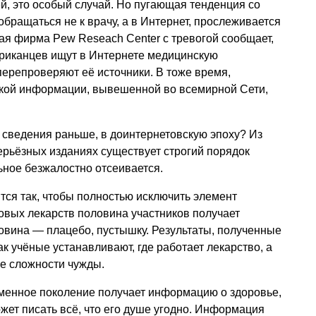
ей, это особый случай. Но пугающая тенденция со
бращаться не к врачу, а в Интернет, прослеживается
ая фирма Pew Reseach Center с тревогой сообщает,
риканцев ищут в Интернете медицинскую
ерепроверяют её источники. В тоже время,
кой информации, вывешенной во всемирной Сети,
 сведения раньше, в доинтернетовскую эпоху? Из
серьёзных изданиях существует строгий порядок
ьное безжалостно отсеивается.
ся так, чтобы полностью исключить элемент
овых лекарств половина участников получает
ловина — плацебо, пустышку. Результаты, полученные
ак учёные устанавливают, где работает лекарство, а
ие сложности чужды.
еменное поколение получает информацию о здоровье,
жет писать всё, что его душе угодно. Информация