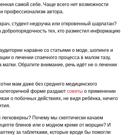
вленная самой себе. Чаще всего нет возможности
 и профессионализм автора.
врач, студент-недоучка или откровенный шарлатан?
а добропорядочность тех, кто разместил информацию
аудитории наравне со статьями о моде, шопинге и
ии о лечении спаечного процесса в малом тазу,
 матки. Обратите внимание, речь идёт не о лечении
отни мам даже без среднего медицинского
 категоричной форме раздают
советы
о применении
евая о побочных действиях, не видя ребёнка, ничего
ития.
и легковерны? Почему мы скептически качаем
ецепте блинов или о модном креме от морщин? И
аптеку за таблетками, которые вроде бы помогли