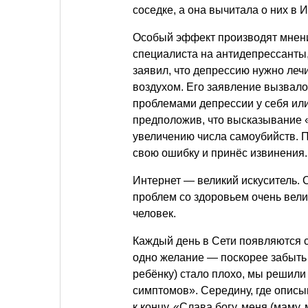
соседке, а она вычитала о них в 
Особый эффект производят мнени
специалиста на антидепрессанты,
заявил, что депрессию нужно леч
воздухом. Его заявление вызвало
проблемами депрессии у себя или
предположив, что высказывание «
увеличению числа самоубийств. 
свою ошибку и принёс извинения.
Интернет — великий искуситель. 
проблем со здоровьем очень велик
человек.
Каждый день в Сети появляются 
одно желание — поскорее забыть о
ребёнку) стало плохо, мы решили
симптомов». Середину, где опис
к концу. «Слава богу, меня (маму,