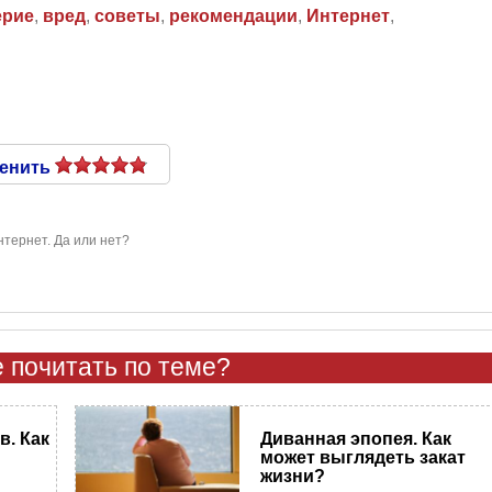
ерие
,
вред
,
советы
,
рекомендации
,
Интернет
,
енить
нтернет. Да или нет?
 почитать по теме?
в. Как
Диванная эпопея. Как
может выглядеть закат
жизни?