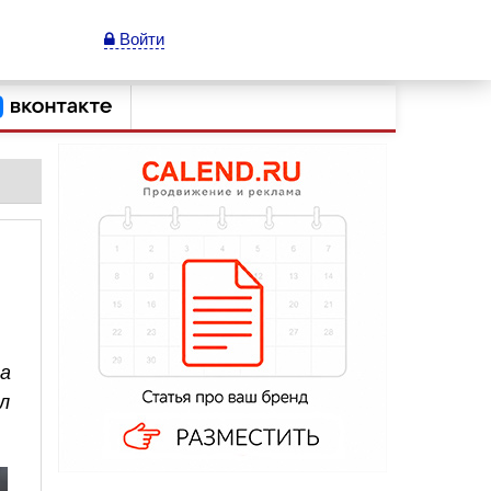
Войти
 а
л