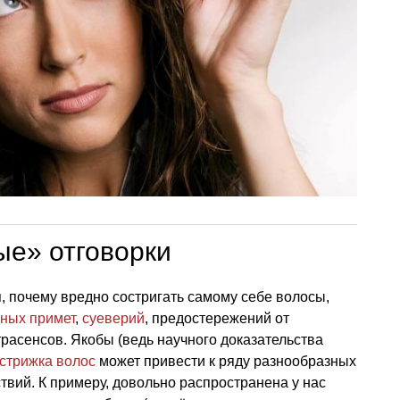
ые» отговорки
 почему вредно состригать самому себе волосы,
ных примет
,
суеверий
, предостережений от
трасенсов. Якобы (ведь научного доказательства
стрижка волос
может привести к ряду разнообразных
твий. К примеру, довольно распространена у нас