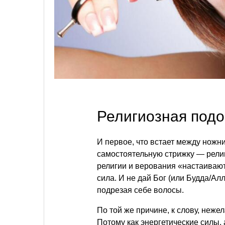
Религиозная под
И первое, что встает между нож
самостоятельную стрижку — религ
религии и верования «настаивают
сила. И не дай Бог (или Будда/А
подрезая себе волосы.
По той же причине, к слову, неж
Потому как энергетические силы,