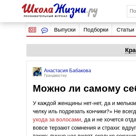
Выпуски
Подборки
Статьи
Кра
Анастасия Бабакова
Грандмастер
Можно ли самому се
У каждой женщины нет-нет, да и мелька
челку иль подрезать кончики?» Не всег
ухода за волосами
, да и не хочется от
вовсе терзают сомнения и страхи: вдру
такие: лучше нас видят, сколько секущи