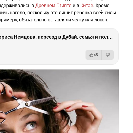
ридерживались в
Древнем Египте
и в
Китае
. Кроме
ричь наголо, поскольку это лишит ребенка всей силы
примеру, обязательно оставляли челку или локон.
Антон Немцов — убийство Бориса Немцова, переезд в Дубай, семья и политика
45