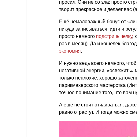
просил. Они не со зла: просто стр
творит прекрасное и делает вас (а
Ещё немаловажный бонус от «лич
никуда записываться, идти и рег
просто немного
подстричь челку
, 
раз в месяц). Да и кошелек благо
экономия
.
И нужно ведь всего немного, чтоб
негативной энергии, «освежить» 
только неплохие, хорошо заточен
парикмахерского мастерства (Инте
точное понимание того, что вам н
А ещё не стоит отчаиваться: даж
равно отрастут. И тогда можно с