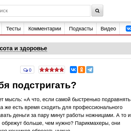
Тесты
Комментарии
Подкасты
Видео
сота и здоровье
0
бя подстригать?
ет мысль: «А что, если самой быстренько подравнять
да же есть время сходить для профессионального
давать деньги за пару минут работы ножницами. А то и
г обрежут больше, чем нужно? Парикмахеры, они
хся кончиков обрезать нужно.