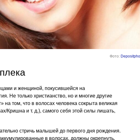
Фото:
Depositpho
оплека
ницами и женщиной, покусившейся на
ия. Не только христианство, но и многие другие
» на том, что в волосах человека сокрыта великая
ллах/Кришна
и т. д.
), самого себя этой силы лишать,
елательно стричь малышей до первого дня рождения.
 аккумулированные в волосах, должны окрепнуть.