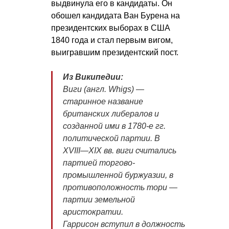
выдвинула его в кандидаты. Он
обошел кандидата Ван Бурена на
президентских выборах в США
1840 года и стал первым вигом,
выигравшим президентский пост.
Из Википедии:
Виги (англ. Whigs) —
старинное название
британских либералов и
созданной ими в 1780-е гг.
политической партии. В
XVIII—XIX вв.
виги считались
партией торгово-
промышленной буржуазии, в
противоположность тори —
партии земельной
аристократии.
Гаррисон вступил в должность