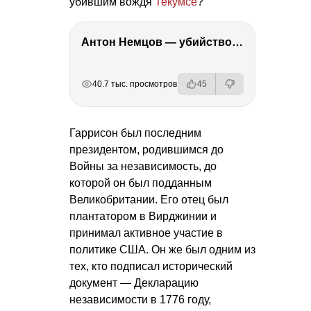
убившим вождя
Текумсе
?
Антон Немцов — убийство Бориса Немцова, переезд в Дубай, семья и политика
РЕКЛАМА
РЕКЛАМА
РЕКЛАМА
40.7 тыс. просмотров
45
Гаррисон был последним
президентом, родившимся до
Войны за независимость, до
которой он был подданным
Великобритании. Его отец был
плантатором в Вирджинии и
принимал активное участие в
политике США. Он же был одним из
тех, кто подписал исторический
документ — Декларацию
независимости в 1776 году,