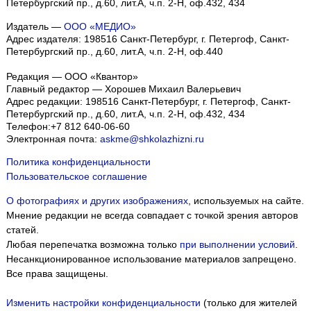
Петербургский пр., д.60, лит.А, ч.п. 2-Н, оф.432, 434
Издатель —
ООО «МЕДИО»
Адрес издателя: 198516 Санкт-Петербург, г. Петергоф, Санкт-
Петербургский пр., д.60, лит.А, ч.п. 2-Н, оф.440
Редакция — ООО «Квантор»
Главный редактор — Хорошев Михаил Валерьевич
Адрес редакции:
198516
Санкт-Петербург, г. Петергоф
,
Санкт-
Петербургский пр., д.60, лит.А, ч.п. 2-Н, оф.432, 434
Телефон:
+7 812 640-06-60
Электронная почта:
askme@shkolazhizni.ru
Политика конфиденциальности
Пользовательское соглашение
О фотографиях и других изображениях
, используемых на сайте.
Мнение редакции не всегда совпадает с точкой зрения авторов
статей.
Любая перепечатка возможна только
при выполнении условий
.
Несанкционированное использование материалов запрещено.
Все права защищены.
Изменить настройки конфиденциальности
(только для жителей