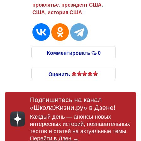
проклятье
,
президент США
,
США
,
история США
Комментировать
0
Оценить
Подпишитесь на канал
«ШколаЖизни.ру» в Дзене!
Каждый день — анонсы новых
интересных историй, познавательных
тестов и статей на актуальные темы.
Перейти в Дзен →