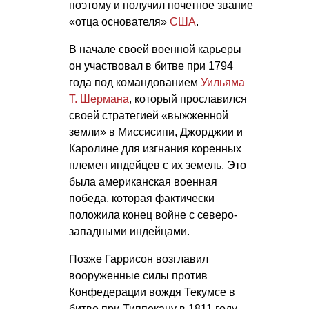
поэтому и получил почетное звание
«отца основателя»
США
.
В начале своей военной карьеры
он участвовал в битве при 1794
года под командованием
Уильяма
Т. Шермана
, который прославился
своей стратегией «выжженной
земли» в Миссисипи, Джорджии и
Каролине для изгнания коренных
племен индейцев с их земель. Это
была американская военная
победа, которая фактически
положила конец войне с северо-
западными индейцами.
Позже Гаррисон возглавил
вооруженные силы против
Конфедерации вождя Текумсе в
битве при Типпекану в 1811 году,