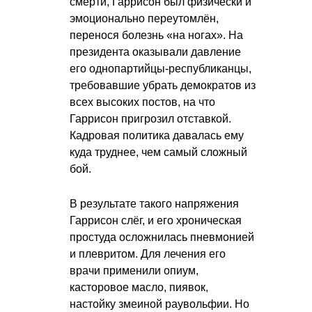
смерти, Гаррисон был физически и
эмоционально переутомлён,
перенося болезнь «на ногах». На
президента оказывали давление
его однопартийцы-республиканцы,
требовавшие убрать демократов из
всех высоких постов, на что
Гаррисон пригрозил отставкой.
Кадровая политика давалась ему
куда труднее, чем самый сложный
бой.
В результате такого напряжения
Гаррисон слёг, и его хроническая
простуда осложнилась пневмонией
и плевритом. Для лечения его
врачи применили опиум,
касторовое масло, пиявок,
настойку змеиной раувольфии. Но