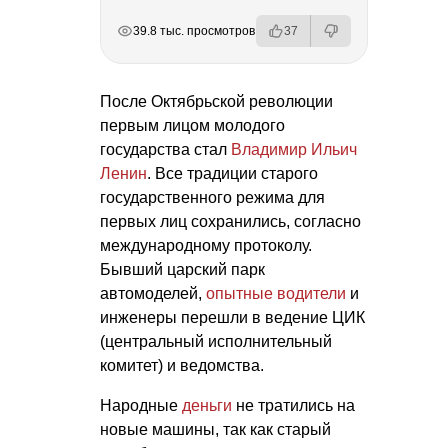
РЕКЛАМА
РЕКЛАМА
РЕКЛАМА
РЕКЛАМА
39.8 тыс. просмотров
37
После Октябрьской революции
первым лицом молодого
государства стал
Владимир Ильич
Ленин
. Все традиции старого
государственного режима для
первых лиц сохранились, согласно
международному протоколу.
Бывший царский парк
автомоделей,
опытные водители
и
инженеры перешли в ведение ЦИК
(центральный исполнительный
комитет) и ведомства.
Народные
деньги
не тратились на
новые машины, так как старый