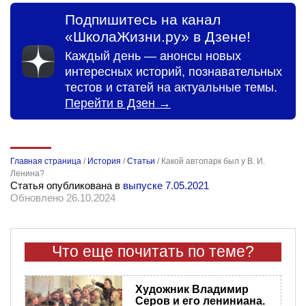
Подпишитесь на канал
«ШколаЖизни.ру» в Дзене!
Каждый день — анонсы новых
интересных историй, познавательных
тестов и статей на актуальные темы.
Перейти в Дзен →
Главная страница
/
История
/
Статьи
/
Какой автопарк был у В. И.
Ленина?
Статья опубликована в
выпуске 7.05.2021
Обновлено 26.10.2024
Что еще почитать по теме?
Художник Владимир
Серов и его лениниана.