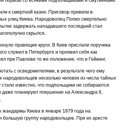
 для борьбы со всякими подпольщиками и смутьянами.
ли к смертной казни. Приговор привели в
ных улиц Киева. Народоволец Попко смертельно
опытке задержать нападавшего последний стал
лагополучно скрылся.
хнуло правящие круги. В Киев прислали поручика
того служил в Петербурге и проявил себя как
ял при Павлове то же положение, что и Гейкинг.
отать с осведомителями, в результате чего ему
их народовольцев несколько человек из числа тайных
у стало известно, что подпольщики не собираются
и даже планируют покушение на Александра II,
.
ы жандармы Киева в январе 1879 года на
и большую группу народовольцев. При их аресте