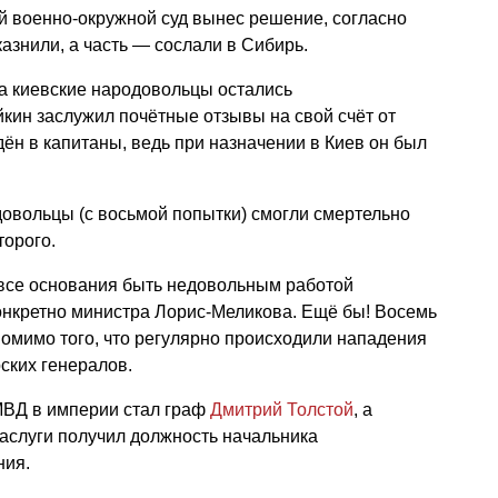
ий военно-окружной суд вынес решение, согласно
азнили, а часть — сослали в Сибирь.
да киевские народовольцы остались
кин заслужил почётные отзывы на свой счёт от
дён в капитаны, ведь при назначении в Киев он был
одовольцы (с восьмой попытки) смогли смертельно
торого.
 все основания быть недовольным работой
онкретно министра Лорис-Меликова. Ещё бы! Восемь
помимо того, что регулярно происходили нападения
ских генералов.
МВД в империи стал граф
Дмитрий Толстой
, а
аслуги получил должность начальника
ния.