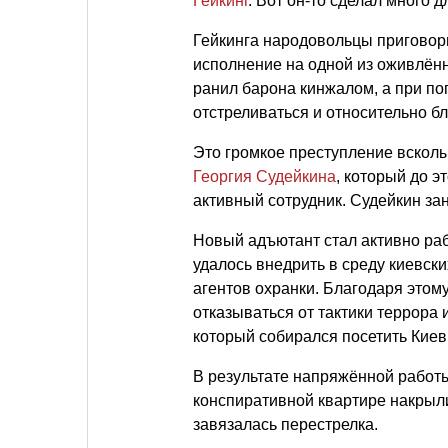
Гейкинг
. Вот он-то сделал много
Гейкинга народовольцы приговори
исполнение на одной из оживлён
ранил барона кинжалом, а при п
отстреливаться и относительно б
Это громкое преступление всколы
Георгия Судейкина
, который до э
активный сотрудник. Судейкин зан
Новый адъютант стал активно раб
удалось внедрить в среду киевск
агентов охранки. Благодаря этом
отказываться от тактики террора 
который собирался посетить Киев
В результате напряжённой работ
конспиративной квартире накрыл
завязалась перестрелка.