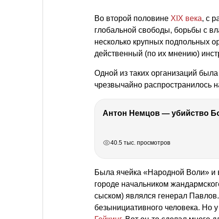
Во второй половине
ХIХ века
, с 
глобальной свободы, борьбы с вл
несколько крупных подпольных о
действенный (по их мнению) инст
Одной из таких организаций была
чрезвычайно распространилось 
РЕКЛАМА
РЕКЛАМА
РЕКЛАМА
РЕКЛАМА
40.5 тыс. просмотров
Была ячейка «Народной Воли» и в 
городе начальником жандармског
сыском) являлся генерал Павлов.
безынициативного человека. Но 