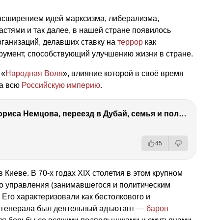
расширением идей марксизма, либерализма,
астями и так далее, в нашей стране появилось
рганизаций, делавших ставку на
террор
как
румент, способствующий улучшению жизни в стране.
 «
Народная Воля
», влияние которой в своё время
на всю
Российскую империю
.
Антон Немцов — убийство Бориса Немцова, переезд в Дубай, семья и политика
45
Киеве. В 70-х годах ХIХ столетия в этом крупном
о управления (занимавшегося и политическим
 Его характеризовали как бестолкового и
у генерала был деятельный адъютант —
барон