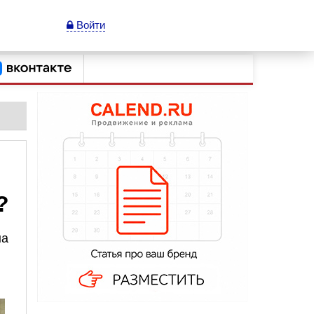
Войти
?
на