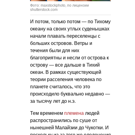
Фото: maxstockphoto, по лицензии
shutterstock.com
И потом, только потом — по Тихому
океану на своих утлых суденышках
начали плавать переселенцы с
больших островов. Ветры и
течения были для них
благоприятны и несли от острова к
острову — все дальше в Тихий
океан. В рамках существующей
теории расселения человека по
планете считалось, что это
происходило буквально недавно —
за тысячу лет до н.э.
Тем временем
племена
людей
распространились по суше от
нынешней Малайзии до Чукотки. И
поскольку из-за того же оледенения