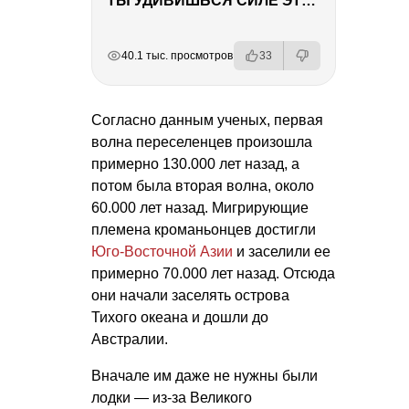
ТЫ УДИВИШЬСЯ СИЛЕ ЭТО ЧЕЛОВЕКА! Блог о нашей поездке в Вышний Волочек
РЕКЛАМА
РЕКЛАМА
РЕКЛАМА
40.1 тыс. просмотров
33
Согласно данным ученых, первая
волна переселенцев произошла
примерно 130.000 лет назад, а
потом была вторая волна, около
60.000 лет назад. Мигрирующие
племена кроманьонцев достигли
Юго-Восточной Азии
и заселили ее
примерно 70.000 лет назад. Отсюда
они начали заселять острова
Тихого океана и дошли до
Австралии.
Вначале им даже не нужны были
лодки — из-за Великого