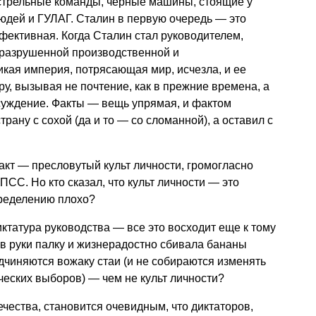
сстрельные команды, черные машины, стоящие у
юдей и ГУЛАГ. Сталин в первую очередь — это
фективная. Когда Сталин стал руководителем,
 разрушенной производственной и
икая империя, потрясающая мир, исчезла, и ее
у, вызывая не почтение, как в прежние времена, а
суждение. Факты — вещь упрямая, и фактом
трану с сохой (да и то — со сломанной), а оставил с
факт — пресловутый культ личности, громогласно
СС. Но кто сказал, что культ личности — это
пределению плохо?
диктатура руководства — все это восходит еще к тому
 в руки палку и жизнерадостно сбивала бананы
дчиняются вожаку стаи (и не собираются изменять
ческих выборов) — чем не культ личности?
чества, становится очевидным, что диктаторов,