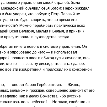
 успешного управления своей страной, было
 Македонский объявил себя богом; Нерон жаждал
 и был уверен, что победит; Петр Первый не
ус, но кто будет спорить, что во время его
 личности? Можно перебирать практически всех
царей Всея Великия, Малыя и Белыя, и прийти к
и присутствовал в руководстве всегда.
обретал ничего нового в системе управления. Он
тено и опробовано до него — и использовал
царей прошлого ввел в обиход культ личности, кто-
и, кто-то — высылку диссидентов, и так далее.
но все эти изобретения и приложил их к конкретной
ано, — говорит барон Герберштеин. — Жизнь,
вных, вельмож и граждан, совершенно зависит от его
раведливо, как в делах Божества, ибо русские
 исполнитель воли небесной… Не знаю, свойство ли