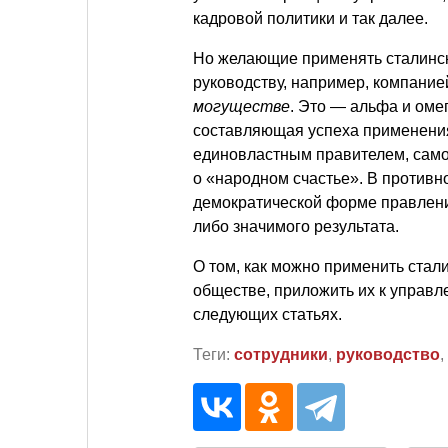
кадровой политики и так далее.
Но желающие применять сталинск
руководству, например, компание
могуществе
. Это — альфа и омег
составляющая успеха применения 
единовластным правителем, само
о «народном счастье». В противно
демократической форме правления
либо значимого результата.
О том, как можно применить стал
обществе, приложить их к управ
следующих статьях.
Теги:
сотрудники
,
руководство
,