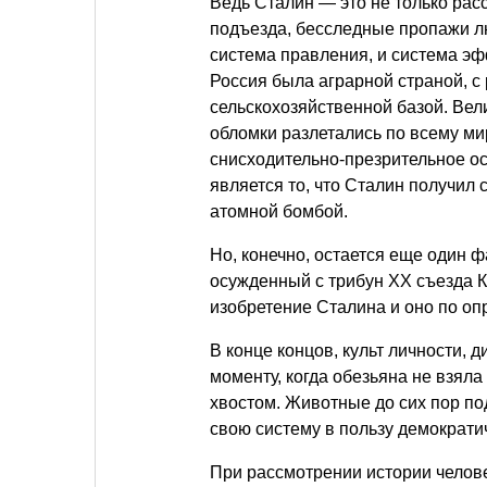
Ведь Сталин — это не только ра
подъезда, бесследные пропажи л
система правления, и система эф
Россия была аграрной страной, с
сельскохозяйственной базой. Вел
обломки разлетались по всему мир
снисходительно-презрительное о
является то, что Сталин получил с
атомной бомбой.
Но, конечно, остается еще один 
осужденный с трибун ХХ съезда КП
изобретение Сталина и оно по о
В конце концов, культ личности, 
моменту, когда обезьяна не взяла
хвостом. Животные до сих пор по
свою систему в пользу демократи
При рассмотрении истории челове