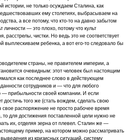
 истории, не только осуждаем Сталина, как
предшествовавших ему столетиях, выбрасываем на
дства, а все потому, что кто-то на давно забытом
т личности — это плохо, потому что культ
, расстрелы, чистки. Но ведь это не соответствует
ой выплескиваем ребенка, а вот его-то следовало бы
оводителем страны, не правителем империи, а
тановится очевидным: этот человек был настоящим
нимался как последнее слово в действующем
еданности сотрудников и — что для любого
 — прибыльности своей компании. И если
 достичь того же (стать вождем, сделать свою
в свое распоряжение не просто рабочее время
), то для достижения поставленной цели нужно не
чать их, отделяя зерна от плевел. Сталин же —
настоящему пример, на котором можно рассматривать
выведения из кризисных ситуаций, систему