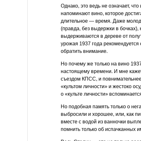
Однако, это ведь не означает, чт
напоминают вино, которое достиг
длительное — время. Даже молоды
(правда, без выдержки в бочках),
выдерживаются в дереве от полут
урожая 1937 года рекомендуется 
обратить внимание.
Но почему же только на вино 1937
настоящему времени. И мне кажет
съездом КПСС, и повнимательнее 
«культом личности» и жестоко осу
о «культе личности» вспоминается
Но подобная память только о нег
выбросили и хорошее, или, как п
вместе с водой из ванночки выпле
помнить только об испачканных им