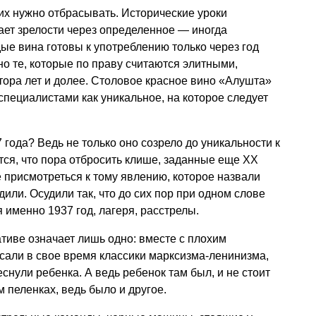
о их нужно отбрасывать. Исторические уроки
ает зрелости через определенное — иногда
е вина готовы к употреблению только через год
 но те, которые по праву считаются элитными,
ора лет и долее. Столовое красное вино «Алушта»
специалистами как уникальное, на которое следует
 года? Ведь не только оно созрело до уникальности к
ся, что пора отбросить клише, заданные еще ХХ
присмотреться к тому явлению, которое назвали
дили. Осудили так, что до сих пор при одном слове
 именно 1937 год, лагеря, расстрелы.
ативе означает лишь одно: вместе с плохим
исали в свое время классики марксизма-ленинизма,
снули ребенка. А ведь ребенок там был, и не стоит
 пеленках, ведь было и другое.