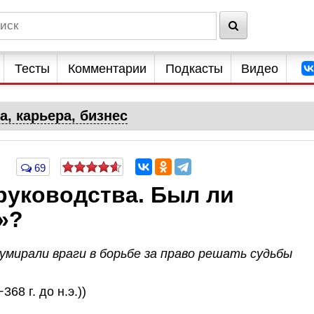
Тесты
Комментарии
Подкасты
Видео
а, карьера, бизнес
69
руководства. Был ли
»?
 умирали враги в борьбе за право решать судьбы
68 г. до н.э.))