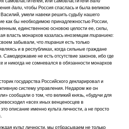
их самовластителей, или самовластители
дали
нения
дали
, чтобы Россия спаслась и была великою
 Василий, умели навеки решить судьбу нашего
ие как бы необходимою принадлежностью России,
венным, единственною основою целости ее, силы,
ная власть монархов казалась иноземцам
тираниею
:
своем забывали, что
тирания
есть только
вляясь и в республиках, когда сильные граждане
. Самодержавие не есть отсутствие законов, ибо где
 же и никогда не сомневался в обязанности монархов
сторик государства Российского декларировал и
ективную систему управления. Недаром же он
и» сообщали о том, что великий князь, «будучи для
ревосходил «всех иных венценосцев в
 это описание именно культа личности, а не просто
.
суждая культ личности, мы отбрасываем не только