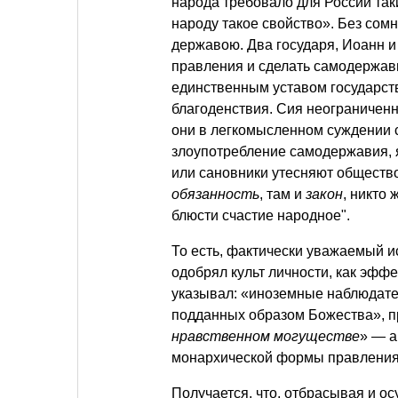
народа требовало для России так
народу такое свойство». Без сом
державою. Два государя, Иоанн и
правления и сделать самодержав
единственным уставом государст
благоденствия. Сия неограничен
они в легкомысленном суждении 
злоупотребление самодержавия, я
или сановники утесняют общество
обязанность
, там и
закон
, никто
блюсти счастие народное".
То есть, фактически уважаемый и
одобрял культ личности, как эфф
указывал: «иноземные наблюдател
подданных образом Божества», п
нравственном могуществе
» — а
монархической формы правления
Получается, что, отбрасывая и о