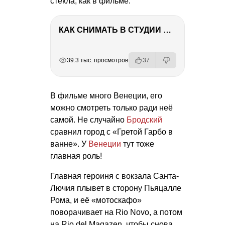
стекла, как в фильме.
КАК СНИМАТЬ В СТУДИИ СО ВСПЫШКАМИ
РЕКЛАМА
РЕКЛАМА
РЕКЛАМА
РЕКЛАМА
РЕКЛАМА
39.3 тыс. просмотров
37
В фильме много Венеции, его
можно смотреть только ради неё
самой. Не случайно
Бродский
сравнил город с «Гретой Гарбо в
ванне». У
Венеции
тут тоже
главная роль!
Главная героиня с вокзала Санта-
Лючия плывет в сторону Пьяцалле
Рома, и её «мотоскафо»
поворачивает на Rio Novo, а потом
на Rio del Magazen, чтобы снова