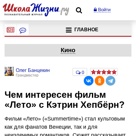
Войти
ГЛАВНОЕ
Кино
Олег Банцекин
0
Грандмастер
Чем интересен фильм
«Лето» с Кэтрин Хепбёрн?
Фильм «Лето» («Summertime») стал культовым
как для фанатов Венеции, так и для
неизлечимых романтиков. Сюжет рассказывает