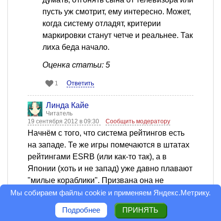
пусть уж смотрит, ему интересно. Может,
когда систему отладят, критерии
маркировки станут четче и реальнее. Так
лиха беда начало.
Оценка статьи: 5
Ответить
1
Линда Кайе
Читатель
19 сентября 2012 в 09:30
Сообщить модератору
Начнём с того, что система рейтингов есть
на западе. Те же игры помечаются в штатах
рейтингами ESRB (или как-то так), а в
Японии (хоть и не запад) уже давно плавают
"милые кораблики". Призвана она не
телепатическимим методами оградить детей
Мы собираем файлы cookie и применяем
Яндекс.Метрику
.
от плохого контента и не для оправдания
Подробнее
ПРИНЯТЬ
существования западных чиновников, а