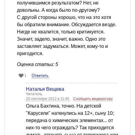
получившимся результатом? Нет, не
довольны. А когда было по-другому?
С другой стороны хорошо, что на это хотя
бы обратили внимание. Обсуждается везде.
Нигде не хвалится, только критикуется.
Значит, задело, значит, важно. Одно это
заставляет задуматься. Может, кому-то и
пригодится.
Оценка статьи: 5
Ответить
1
Наталья Вещева
Читатель
20 сентября 2012 в 11:45
Сообщить модератору
Ольга Бахтина, точно. На детской
"Карусели" наткнулись на 12+, сыну 10;
передача о химических элементах... от
них-то чего ограждать? Так приходится
думать, отгонять сына от телевизора или