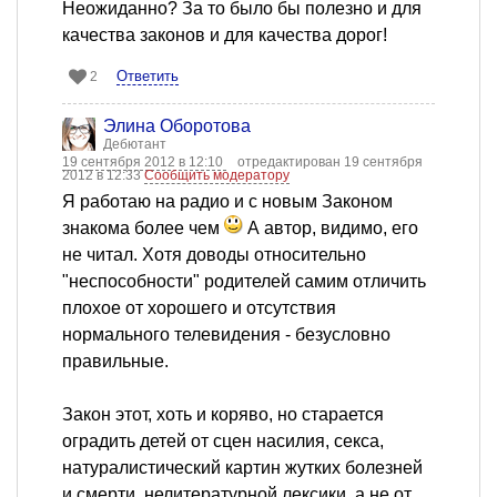
Неожиданно? За то было бы полезно и для
качества законов и для качества дорог!
Ответить
2
Элина Оборотова
Дебютант
19 сентября 2012 в 12:10
отредактирован 19 сентября
2012 в 12:33
Сообщить модератору
Я работаю на радио и с новым Законом
знакома более чем
А автор, видимо, его
не читал. Хотя доводы относительно
"неспособности" родителей самим отличить
плохое от хорошего и отсутствия
нормального телевидения - безусловно
правильные.
Закон этот, хоть и коряво, но старается
оградить детей от сцен насилия, секса,
натуралистический картин жутких болезней
и смерти, нелитературной лексики, а не от