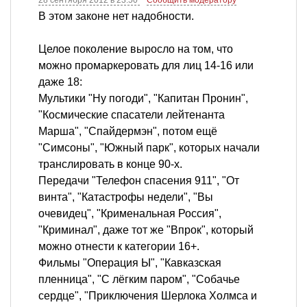
28 сентября 2012 в 23:50
Сообщить модератору
В этом законе нет надобности.
Целое поколение выросло на том, что
можно промаркеровать для лиц 14-16 или
даже 18:
Мультики "Ну погоди", "Капитан Пронин",
"Космические спасатели лейтенанта
Марша", "Спайдермэн", потом ещё
"Симсоны", "Южный парк", которых начали
транслировать в конце 90-х.
Передачи "Телефон спасения 911", "От
винта", "Катастрофы недели", "Вы
очевидец", "Крименальная Россия",
"Криминал", даже тот же "Впрок", который
можно отнести к категории 16+.
Фильмы "Операция Ы", "Кавказская
пленница", "С лёгким паром", "Собачье
сердце", "Приключения Шерлока Холмса и