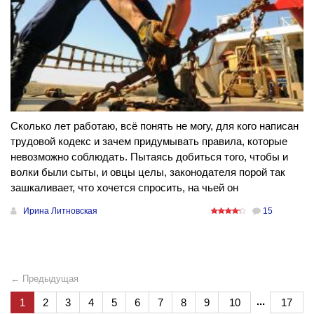
Сколько лет работаю, всё понять не могу, для кого написан
трудовой кодекс и зачем придумывать правила, которые
невозможно соблюдать. Пытаясь добиться того, чтобы и
волки были сыты, и овцы целы, законодателя порой так
зашкаливает, что хочется спросить, на чьей он
Ирина Литновская
15
← Предыдущая
...
1
2
3
4
5
6
7
8
9
10
17