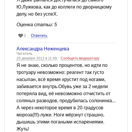
Ю.Лужкова, как до коллеги по дворницкому
делу, но без успеХ.
Оценка статьи: 5
Ответить
0
Александра Неженцева
Читатель
20 декабря 2012 в 11:49
Сообщить модератору
Я не знаю, сколько процентов, но идти по
тротуару невозможно: реагент так густо
насыпан, всё время хрустит под ногами,
забивается внутрь.Обувь уже за 2 недели
потеряла вид, её невозможно отчистить от
соляных разводов, продубилась солонинка...
А через некоторое время в 20 градусов
мороза(!!!)-лужи. Ноги мёрзнут страшно,
дышишь этими погаными испарениями.
Жуть!