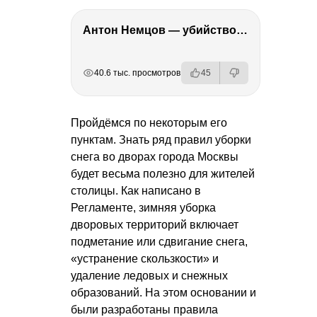
Антон Немцов — убийство Бориса Немцова, переезд в Дубай, семья и политика
РЕКЛАМА
РЕКЛАМА
РЕКЛАМА
РЕКЛАМА
40.6 тыс. просмотров
45
Пройдёмся по некоторым его
пунктам. Знать ряд правил уборки
снега во дворах города Москвы
будет весьма полезно для жителей
столицы. Как написано в
Регламенте, зимняя уборка
дворовых территорий включает
подметание или сдвигание снега,
«устранение скользкости» и
удаление ледовых и снежных
образований. На этом основании и
были разработаны правила