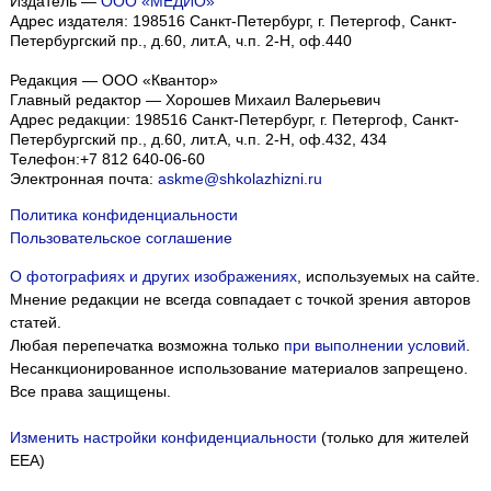
Издатель —
ООО «МЕДИО»
Адрес издателя: 198516 Санкт-Петербург, г. Петергоф, Санкт-
Петербургский пр., д.60, лит.А, ч.п. 2-Н, оф.440
Редакция — ООО «Квантор»
Главный редактор — Хорошев Михаил Валерьевич
Адрес редакции:
198516
Санкт-Петербург, г. Петергоф
,
Санкт-
Петербургский пр., д.60, лит.А, ч.п. 2-Н, оф.432, 434
Телефон:
+7 812 640-06-60
Электронная почта:
askme@shkolazhizni.ru
Политика конфиденциальности
Пользовательское соглашение
О фотографиях и других изображениях
, используемых на сайте.
Мнение редакции не всегда совпадает с точкой зрения авторов
статей.
Любая перепечатка возможна только
при выполнении условий
.
Несанкционированное использование материалов запрещено.
Все права защищены.
Изменить настройки конфиденциальности
(только для жителей
EEA)