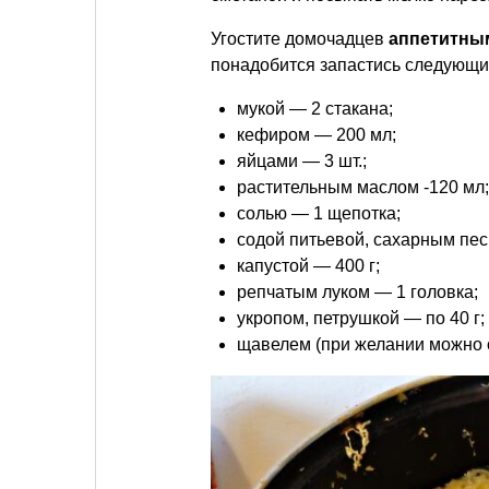
Угостите домочадцев
аппетитным
понадобится запастись следующи
мукой — 2 стакана;
кефиром — 200 мл;
яйцами — 3 шт.;
растительным маслом -120 мл;
солью — 1 щепотка;
содой питьевой, сахарным песк
капустой — 400 г;
репчатым луком — 1 головка;
укропом, петрушкой — по 40 г;
щавелем (при желании можно об