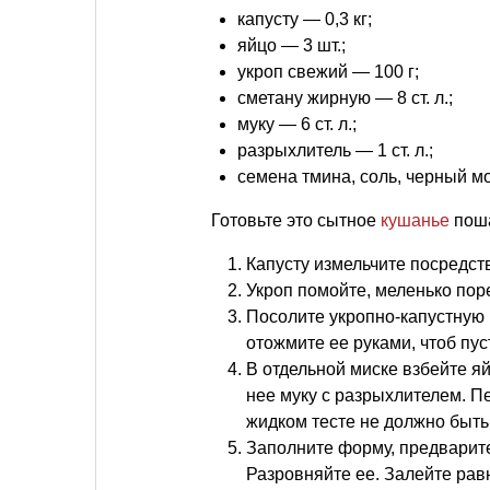
капусту — 0,3 кг;
яйцо — 3 шт.;
укроп свежий — 100 г;
сметану жирную — 8 ст. л.;
муку — 6 ст. л.;
разрыхлитель — 1 ст. л.;
семена тмина, соль, черный м
Готовьте это сытное
кушанье
поша
Капусту измельчите посредст
Укроп помойте, меленько поре
Посолите укропно-капустную м
отожмите ее руками, чтоб пус
В отдельной миске взбейте яй
нее муку с разрыхлителем. 
жидком тесте не должно быть
Заполните форму, предварите
Разровняйте ее. Залейте рав