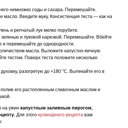
него немножко соды и сахара. Перемешайте.
е масло. Введите муку. Консистенция теста — как на
лень и репчатый лук мелко порубите.
 зеленью и луковой нарезкой. Перемешайте. Вбейте
те и перемешайте до однородности.
личеством масла. Выложите капустно-яичную
йте тестом. Поверх теста положите несколько
духовку, разогретую до +180 °C. Выпекайте его в
, полив его растопленным сливочным маслом и
шкой.
в на ужин
капустным заливным пирогом,
ецепту
. Для этого
кулинарного рецепта
вам
ы: