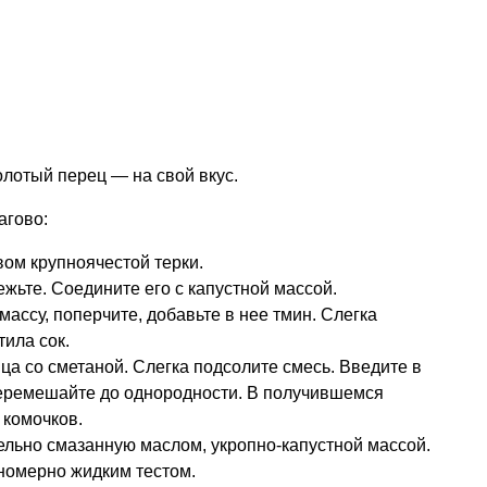
олотый перец — на свой вкус.
гово:
вом крупноячестой терки.
жьте. Соедините его с капустной массой.
ассу, поперчите, добавьте в нее тмин. Слегка
тила сок.
ца со сметаной. Слегка подсолите смесь. Введите в
Перемешайте до однородности. В получившемся
 комочков.
льно смазанную маслом, укропно-капустной массой.
номерно жидким тестом.