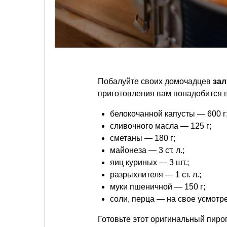
Побалуйте своих домочадцев
за
приготовления вам понадобится в
белокочанной капусты — 600 г
сливочного масла — 125 г;
сметаны — 180 г;
майонеза — 3 ст. л.;
яиц куриных — 3 шт.;
разрыхлителя — 1 ст. л.;
муки пшеничной — 150 г;
соли, перца — на свое усмотр
Готовьте этот оригинальный пиро