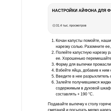
НАСТРОЙКИ АЙФОНА ДЛЯ 
РЕКЛАМА
РЕКЛАМА
РЕКЛАМА
31.4 тыс. просмотров
Кочан капусты помойте, наши
нарезку солью. Разомните ее,
Полейте капустную нарезку 
ее. Хорошенько перемешайте
Форму для выпечки промаслит
Взбейте яйца, добавив к ним 
Введите в нее разрыхлитель 
Залейте получившимся жидки
содержимым в духовой шкаф 
составлять + 190 °C.
Подавайте выпечку к столу горяче
сметаной и посыпать мелко наре