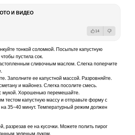
ФОТО И ВИДЕО
14
нкуйте тонкой соломкой. Посыпьте капустную
 чтобы пустила сок.
растопленным сливочным маслом. Слегка поперчите
.
е. Заполните ее капустной массой. Разровняйте.
сметану и майонез. Слегка посолите смесь.
с мукой. Хорошенько перемешайте.
м тестом капустную массу и отправьте форму с
на 35−40 минут. Температурный режим должен
й, разрезав ее на кусочки. Можете полить пирог
занным зеленым луком.