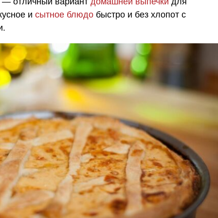
— отличный вариант
домашней выпечки
для
вкусное и
сытное блюдо
быстро и без хлопот с
и.