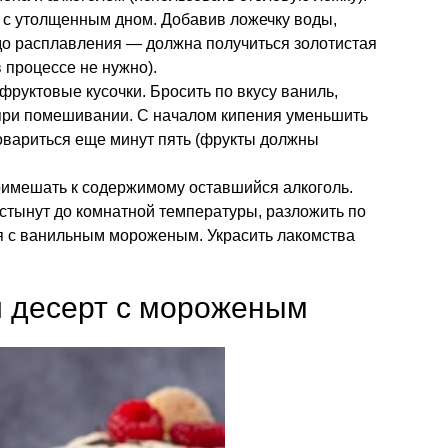
 с утолщенным дном. Добавив ложечку воды,
до расплавления — должна получиться золотистая
 процессе не нужно).
фруктовые кусочки. Бросить по вкусу ваниль,
при помешивании. С началом кипения уменьшить
повариться еще минут пять (фрукты должны
римешать к содержимому оставшийся алкоголь.
стынут до комнатной температуры, разложить по
я с ванильным мороженым. Украсить лакомства
 десерт с мороженым