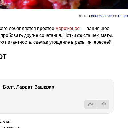
Фото:
Laura Seaman
on
Unspl
его добавляется простое
мороженое
— ванильное
пробовать другие сочетания. Нотки фисташек, мяты,
ю пикантность, сделав угощение в разы интересней.
рт
 Болт, Ларрат, Зашквар!
0
рамма.