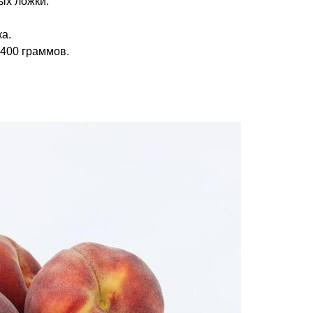
ых ложки.
а.
400 граммов.