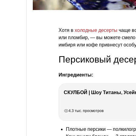
Хотя в
холодные десерты
чаще вс
или пломбир, — вы можете смело 
имбиря или кофе привнесут особу
Персиковый десе
Ингредиенты:
СКУЛБОЙ | Шоу Титаны, Усейн
РЕКЛАМА
РЕКЛАМА
РЕКЛАМА
4.3 тыс. просмотров
Плотные персики — полкилог