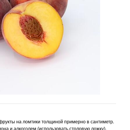
фрукты на ломтики толщиной примерно в сантиметр.
она и алкоголем (использовать столовую ложку).