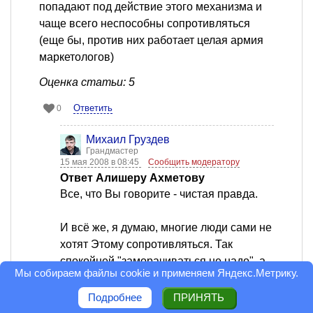
попадают под действие этого механизма и
чаще всего неспособны сопротивляться
(еще бы, против них работает целая армия
маркетологов)
Оценка статьи: 5
Ответить
0
Михаил Груздев
Грандмастер
15 мая 2008 в 08:45
Сообщить модератору
Ответ Алишеру Ахметову
Все, что Вы говорите - чистая правда.
И всё же, я думаю, многие люди сами не
хотят Этому сопротивляться. Так
спокойней "заморачиваться не надо", а
Мы собираем файлы cookie и применяем
Яндекс.Метрику
.
продаватель - он же "специалист и знает
, что лучше". Такие продавцы
Подробнее
ПРИНЯТЬ
действительно есть, но их слишком