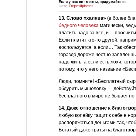
Если у вас нет мечты, придумайте ее
Фото:
Depositphotos
13.
Слово «халява»
(в более бла
бедного человека
магически, ведь 
платить надо за всё, и… просчиты
Если платит кто-то другой, напри
воспользуется, а если… Так «бес
гораздо дороже честно заявленн
надо жить, а если есть лохи, кот
потому, что у него название «Бес
Люди, помните! «Бесплатный сыр 
обдурить мышеловку — действуйте
бесплатного в мире не бывает по
14.
Даже отношение к благотвор
любую копейку тащит к себе в норк
распоряжаться деньгами так, чтоб
Богатый даже траты на благотвор