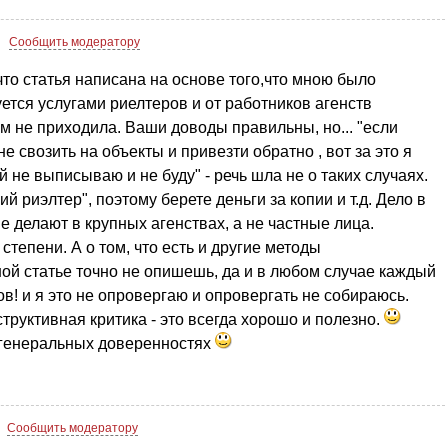
Сообщить модератору
что статья написана на основе того,что мною было
уется услугами риелтеров и от работников агенств
м не приходила. Ваши доводы правильны, но... "если
е свозить на объекты и привезти обратно , вот за это я
й не выписываю и не буду" - речь шла не о таких случаях.
й риэлтер", поэтому берете деньги за копии и т.д. Дело в
 не делают в крупных агенствах, а не частные лица.
 степени. А о том, что есть и другие методы
ной статье точно не опишешь, да и в любом случае каждый
ов! и я это не опровергаю и опровергать не собираюсь.
труктивная критика - это всегда хорошо и полезно.
 генеральных доверенностях
Сообщить модератору