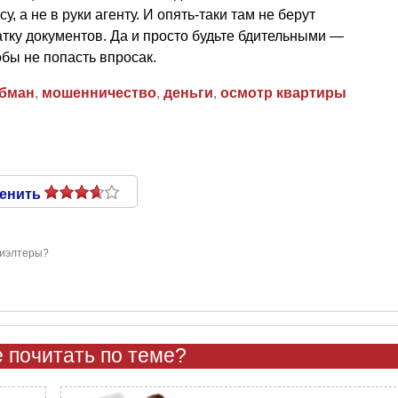
у, а не в руки агенту. И опять-таки там не берут
атку документов. Да и просто будьте бдительными —
обы не попасть впросак.
бман
,
мошенничество
,
деньги
,
осмотр квартиры
енить
риэлтеры?
 почитать по теме?