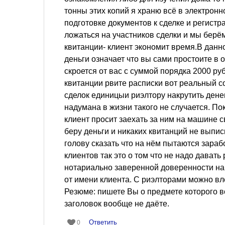
тонны этих копий я храню всё в электронн
подготовке документов к сделке и регистр
ложаться на участников сделки и мы берём
квитанции- клиент экономит время.В данно
деньги означает что вы сами простоите в 
скроется от вас с суммой порядка 2000 ру
квитанции рвите расписки вот реальный со
сделок единицыи риэлтору накрутить дене
надумана в жизни такого не случается. П
клиент просит заехать за ним на машине св
беру деньги и никаких квитанций не выпи
голову сказать что на нём пытаются зараб
клиентов так это о том что не надо дават
нотариально заверенной доверенности на 
от имени клиента. С риэлторами можно вле
Резюме: пишете Вы о предмете которого в
заголовок вообще не даёте.
Ответить
0