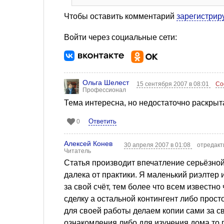
Чтобы оставить комментарий
зарегистрир
Войти через социальные сети:
Ольга Шелест
15 сентября 2007 в 08:01
Со
Профессионал
Тема интересна, но недостаточно раскрыт
Ответить
0
Алексей Конев
30 апреля 2007 в 01:08
отредакт
Читатель
Статья производит впечатление серьёзной
далека от практики. Я маленький риэлтер 
за свой счёт, тем более что всем известно
сделку а остальной контингент либо прост
для своей работы делаем копии сами за св
ознакомления либо для изучения дома то п