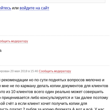
уйтесь
или
войдите на сайт
общить модератору
а
ирован 20 мая 2018 в 15:46
Сообщить модератору
 рекомендации но по сути поднятых вопросов мелочно и
и мне не по карману делать копии документов для клиентов
 что из 10 клиентов всего один реально может совершить
о приценивается либо консультируется и так далее поэтому
ой счёт а если клиент хочет получить копии для
усть платит 2 рубля за копию формата А вот и всё. У нас