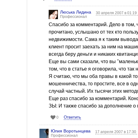
Люська Лидина
30 апреля 2007 в 01:19
Профессионал
Спасибо за комментарий. Дело в том, 
прочитано, услышано от тех кто польз
недвижимости. Сама я к таким вывода
клиент просит заехать за ним на машин
всегда беру деньги и никаких квитанци
Еще вы сами сказали, что вы "маленьки
том, что в статье я оговорила, что так
Я считаю, что мы оба правы в какой то
мошенничества, то простите, все в од
случай частный. Их тысячи этих метод
Еще раз спасибо за комментарий. Конс
ЗЫ: И также спасибо за дополнение о
Ответить
0
Юлия Воротынцева
17 апреля 2007 в 17:30
Профессионал