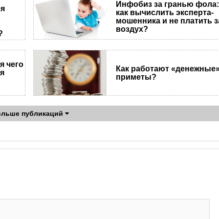
Инфобиз за гранью фола
ея
как вычислить эксперта-
мошенника и не платить з
воздух?
?
я чего
Как работают «денежные
я
приметы?
ольше публикаций