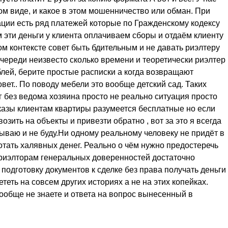
ом виде, и какое в этом мошенничество или обман. При
ации есть ряд платежей которые по Гражденскому кодексу
 эти деньги у клиента оплачиваем сборы и отдаём клиенту
м контексте совет быть бдительным и не давать риэлтеру
очереди неизвесто сколько времени и теоретически риэлтер
блей, берите простые расписки а когда возвращают
вет.. По поводу мебели это вообще детский сад. Таких
г без ведома хозяина просто не реально ситуация просто
оказы клиентам квартиры разумеется бесплатные но если
озить на объекты и привезти обратно , вот за это я всегда
сываю и не буду.Ни одному реальному человеку не придёт в
отать халявных денег. Реально о чём нужно предостеречь
ь риэлторам генеральных доверенностей достаточно
подготовку документов к сделке без права получать деньги
теть на совсем других историях а не на этих копейках.
ообще не знаете и ответа на вопрос вынесенный в