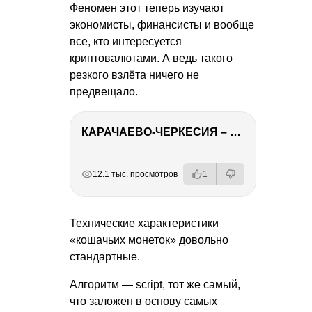
Феномен этот теперь изучают
экономисты, финансисты и вообще
все, кто интересуется
криптовалютами. А ведь такого
резкого взлёта ничего не
предвещало.
КАРАЧАЕВО-ЧЕРКЕСИЯ – ПУТЕШЕСТВИЕ НА КАВКАЗ часть 2
РЕКЛАМА
РЕКЛАМА
РЕКЛАМА
РЕКЛАМА
12.1 тыс. просмотров
1
Технические характеристики
«кошачьих монеток» довольно
стандартные.
Алгоритм — script, тот же самый,
что заложен в основу самых