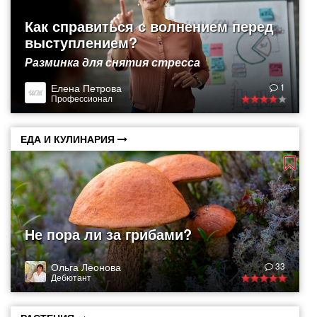
Как справиться с волнением перед
выступлением?
Разминка для снятия стресса
Елена Петрова
1
Профессионал
ЕДА И КУЛИНАРИЯ
Не пора ли за грибами?
Ольга Леонова
33
Дебютант