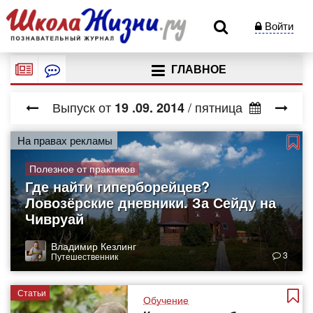
Войти
ГЛАВНОЕ
Выпуск от
/ пятница
19
.09.
2014
На правах рекламы
Полезное от практиков
Где найти гиперборейцев?
Ловозёрские дневники. За Сейду на
Чивруай
Владимир Кезлинг
3
Путешественник
Статьи
Обучение