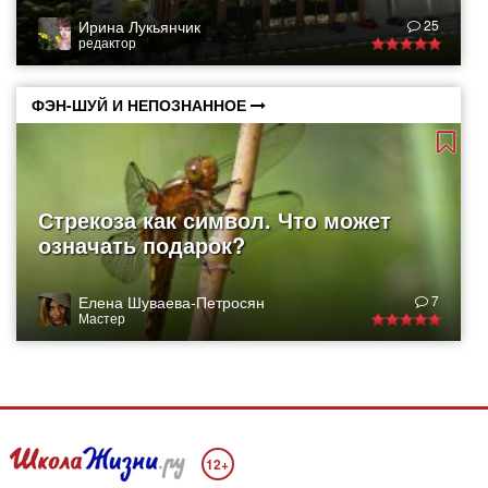
Ирина Лукьянчик
25
редактор
ФЭН-ШУЙ И НЕПОЗНАННОЕ
Стрекоза как символ. Что может
означать подарок?
Елена Шуваева-Петросян
7
Мастер
12+