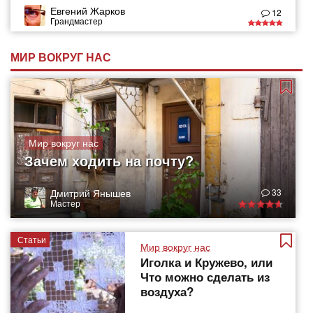
Евгений Жарков
12
Грандмастер
МИР ВОКРУГ НАС
Мир вокруг нас
Зачем ходить на почту?
Дмитрий Янышев
33
Мастер
Статьи
Мир вокруг нас
Иголка и Кружево, или
Что можно сделать из
воздуха?