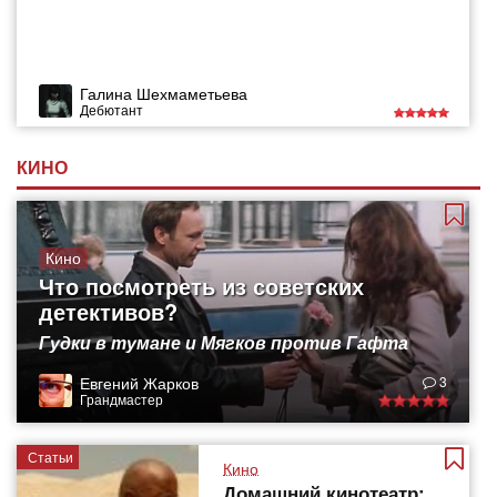
Галина Шехмаметьева
Дебютант
КИНО
Кино
Что посмотреть из советских
детективов?
Гудки в тумане и Мягков против Гафта
Евгений Жарков
3
Грандмастер
Статьи
Кино
Домашний кинотеатр: