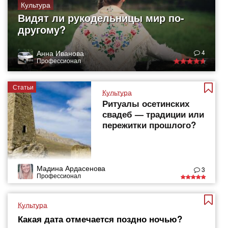
Культура
Видят ли рукодельницы мир по-
другому?
Анна Иванова
4
Профессионал
Статьи
Культура
Ритуалы осетинских
свадеб — традиции или
пережитки прошлого?
Мадина Ардасенова
3
Профессионал
Культура
Какая дата отмечается поздно ночью?