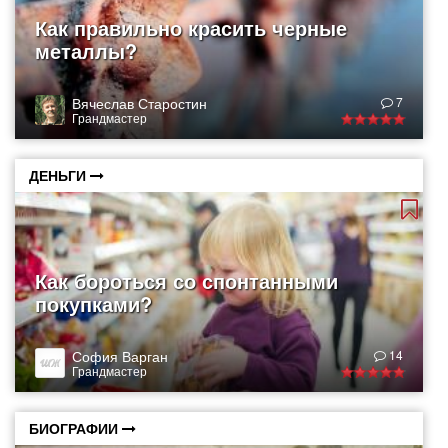
Как правильно красить черные
металлы?
Вячеслав Старостин
7
Грандмастер
ДЕНЬГИ
Как бороться со спонтанными
покупками?
София Варган
14
Грандмастер
БИОГРАФИИ