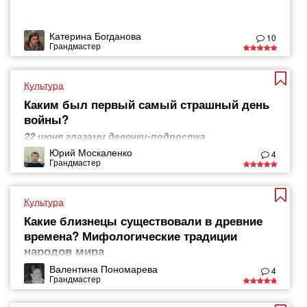
Катерина Богданова
10
Грандмастер
Культура
Каким был первый самый страшный день
войны?
22 июня глазами девочки-подростка
Юрий Москаленко
4
Грандмастер
Культура
Какие близнецы существовали в древние
времена? Мифологические традиции
народов мира
Валентина Пономарева
4
Грандмастер