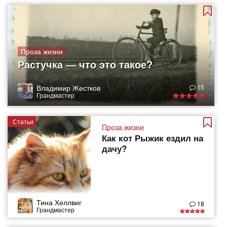
Проза жизни
Растучка — что это такое?
Владимир Жестков
15
Грандмастер
Статьи
Проза жизни
Как кот Рыжик ездил на
дачу?
Тина Хеллвиг
18
Грандмастер