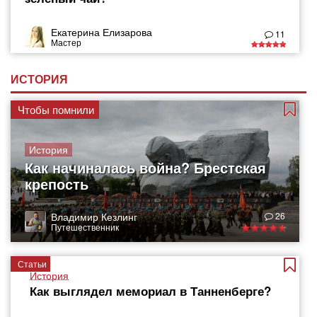
Екатерина Елизарова
11
Мастер
ИСТОРИЯ
Чтобы помнили
История
Как начиналась война? Брестская
крепость
Владимир Кезлинг
26
Путешественник
Статьи
История
Как выглядел мемориал в Танненберге?