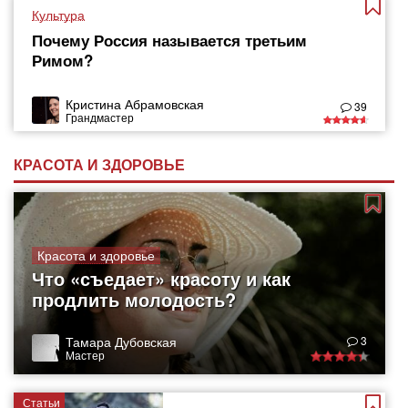
Культура
Почему Россия называется третьим
Римом?
Кристина Абрамовская
39
Грандмастер
КРАСОТА И ЗДОРОВЬЕ
Красота и здоровье
Что «съедает» красоту и как
продлить молодость?
Тамара Дубовская
3
Мастер
Статьи