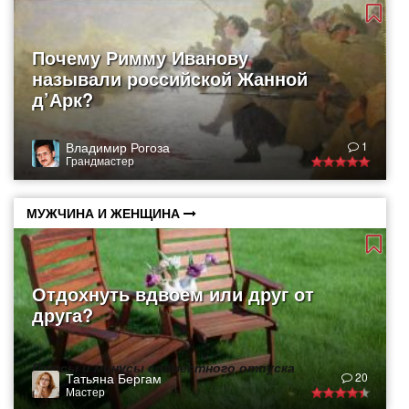
Почему Римму Иванову
называли российской Жанной
д’Арк?
Владимир Рогоза
1
Грандмастер
МУЖЧИНА И ЖЕНЩИНА
Отдохнуть вдвоем или друг от
друга?
Плюсы и минусы совместного отпуска
Татьяна Бергам
20
Мастер