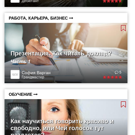
Дебютант
РАБОТА, КАРЬЕРА, БИЗНЕС
Презентация. Как читать доклад?
Часть 1
София Варган
5
Грандмастер
ОБУЧЕНИЕ
Как научиться говорить красиво и
свободно, или Чей голосок тут
раздается?