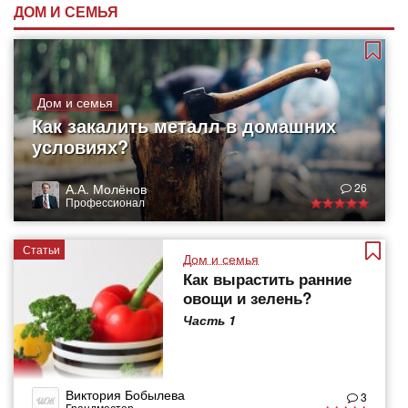
ДОМ И СЕМЬЯ
Дом и семья
Как закалить металл в домашних
условиях?
А.А. Молёнов
26
Профессионал
Статьи
Дом и семья
Как вырастить ранние
овощи и зелень?
Часть 1
Виктория Бобылева
3
Грандмастер