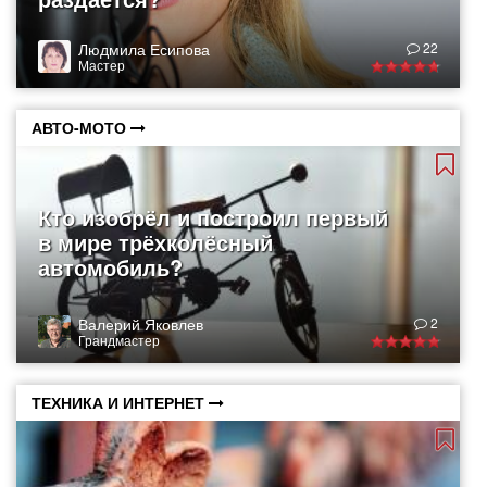
Людмила Есипова
22
Мастер
АВТО-МОТО
Кто изобрёл и построил первый
в мире трёхколёсный
автомобиль?
Валерий Яковлев
2
Грандмастер
ТЕХНИКА И ИНТЕРНЕТ