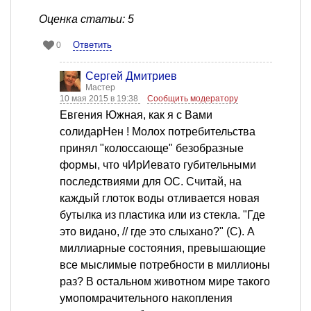
Оценка статьи: 5
Ответить
0
Сергей Дмитриев
Мастер
10 мая 2015 в 19:38
Сообщить модератору
Евгения Южная, как я с Вами
солидарНен ! Молох потребительства
принял "колоссающе" безобразные
формы, что чИрИевато губительными
последствиями для ОС. Считай, на
каждый глоток воды отливается новая
бутылка из пластика или из стекла. "Где
это видано, // где это слыхано?" (С). А
миллиарные состояния, превышающие
все мыслимые потребности в миллионы
раз? В остальном животном мире такого
умопомрачительного накопления