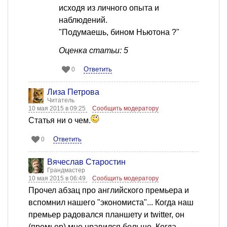
исходя из личного опыта и
наблюдений.
"Подумаешь, бином Ньютона ?"
Оценка статьи: 5
Ответить
0
Лиза Петрова
Читатель
10 мая 2015 в 09:25
Сообщить модератору
Статья ни о чем.
Ответить
0
Вячеслав Старостин
Грандмастер
10 мая 2015 в 06:49
Сообщить модератору
Прочел абзац про английского премьера и
вспомнил нашего "экономиста"... Когда наш
премьер радовался планшету и twitter, он
(премьер) мне нравился больше. Когда