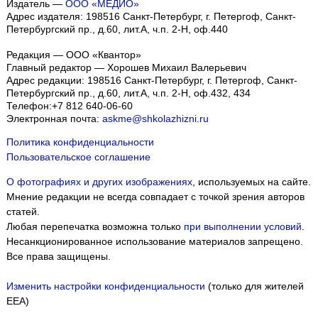
Издатель —
ООО «МЕДИО»
Адрес издателя: 198516 Санкт-Петербург, г. Петергоф, Санкт-
Петербургский пр., д.60, лит.А, ч.п. 2-Н, оф.440
Редакция — ООО «Квантор»
Главный редактор — Хорошев Михаил Валерьевич
Адрес редакции:
198516
Санкт-Петербург, г. Петергоф
,
Санкт-
Петербургский пр., д.60, лит.А, ч.п. 2-Н, оф.432, 434
Телефон:
+7 812 640-06-60
Электронная почта:
askme@shkolazhizni.ru
Политика конфиденциальности
Пользовательское соглашение
О фотографиях и других изображениях
, используемых на сайте.
Мнение редакции не всегда совпадает с точкой зрения авторов
статей.
Любая перепечатка возможна только
при выполнении условий
.
Несанкционированное использование материалов запрещено.
Все права защищены.
Изменить настройки конфиденциальности
(только для жителей
EEA)