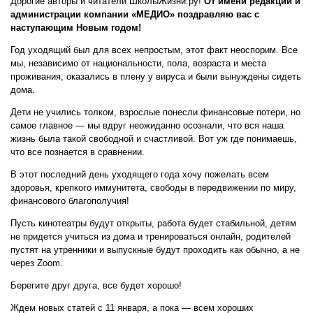
Дорогие авторы и читатели ШколыЖизни.ру!
От имени редакции и
администрации компании «МЕДИО» поздравляю вас с
наступающим Новым годом!
Год уходящий был для всех непростым, этот факт неоспорим. Все
мы, независимо от национальности, пола, возраста и места
проживания, оказались в плену у вируса и были вынуждены сидеть
дома.
Дети не учились толком, взрослые понесли финансовые потери, но
самое главное — мы вдруг неожиданно осознали, что вся наша
жизнь была такой свободной и счастливой. Вот уж где понимаешь,
что все познается в сравнении.
В этот последний день уходящего года хочу пожелать всем
здоровья, крепкого иммунитета, свободы в передвижении по миру,
финансового благополучия!
Пусть кинотеатры будут открыты, работа будет стабильной, детям
не придется учиться из дома и тренироваться онлайн, родителей
пустят на утренники и выпускные будут проходить как обычно, а не
через Zoom.
Берегите друг друга, все будет хорошо!
Ждем новых статей с 11 января, а пока — всем хороших