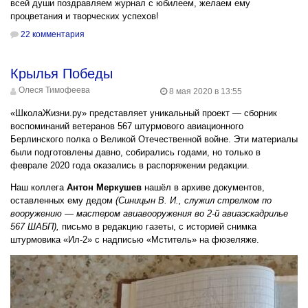
всей души поздравляем журнал с юбилеем, желаем ему
процветания и творческих успехов!
22 комментария
Крылья Победы
Олеся Тимофеева
8 мая 2020 в 13:55
«ШколаЖизни.ру» представляет уникальный проект — сборник
воспоминаний ветеранов 567 штурмового авиационного
Берлинского полка о Великой Отечественной войне. Эти материалы
были подготовлены давно, собирались годами, но только в
феврале 2020 года оказались в распоряжении редакции.
Наш коллега
Антон Меркушев
нашёл в архиве документов,
оставленных ему дедом
(Синицын В. И., служил стрелком по
вооружению — мастером авиавооружения во 2-й авиаэскадрилье
567 ШАБП),
письмо в редакцию газеты, с историей снимка
штурмовика «Ил-2» с надписью
«Мститель» на фюзеляже.