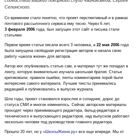
содействии вашего покорного слуги чайниковеда, Сергея
Селинского.
Со временем стало понятно, что проект перспективный и в рамках
почтового рассылочного сервиса ему тесно. Через 6 лет,
3 февраля 2006
года, был запущен этот сайт и письма стали
статьями.
Первое время статьи писали всего 3 человека, а
22 мая 2006
года
была запущена свободная регистрация авторов и начала свою
работу «школа жизни» для авторов.
Автор мог опубликовать статью сам, и материал тут же попадал в
ленту, которую внимательно изучала школьная братия. Статьи
критиковали, правили ошибки, ленты комментариев порой были
интереснее самого материала. Лучшие тексты принимались
редакцией и публиковались в выпуске журнала.
Шли годы, проект становился взрослее и солиднее, дорос до
статуса
СМИ и многое изменилось. Сейчас авторские материалы
проходят через принимающего редактора, бильд-редактора и
технического и выпускающего редакторов, над выпуском работают
несколько человек под руководством главного редактора.
Прошло 20 лет, но у «
ШколыЖизни.ру
» все еще впереди. Мы от