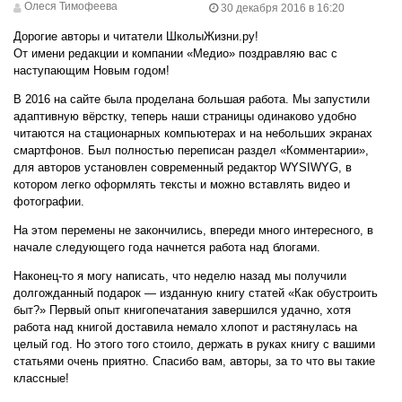
Олеся Тимофеева
30 декабря 2016 в 16:20
Дорогие авторы и читатели ШколыЖизни.ру!
От имени редакции и компании «Медио» поздравляю вас с
наступающим Новым годом!
В 2016 на сайте была проделана большая работа. Мы запустили
адаптивную вёрстку, теперь наши страницы одинаково удобно
читаются на стационарных компьютерах и на небольших экранах
смартфонов. Был полностью переписан раздел «Комментарии»,
для авторов установлен современный редактор WYSIWYG, в
котором легко оформлять тексты и можно вставлять видео и
фотографии.
На этом перемены не закончились, впереди много интересного, в
начале следующего года начнется работа над блогами.
Наконец-то я могу написать, что неделю назад мы получили
долгожданный подарок — изданную книгу статей «Как обустроить
быт?» Первый опыт книгопечатания завершился удачно, хотя
работа над книгой доставила немало хлопот и растянулась на
целый год. Но этого того стоило, держать в руках книгу с вашими
статьями очень приятно. Спасибо вам, авторы, за то что вы такие
классные!