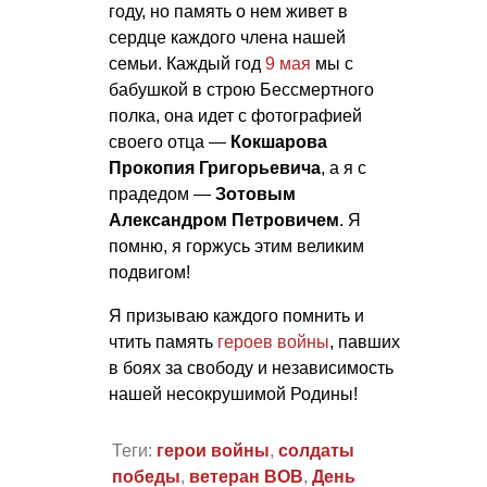
году, но память о нем живет в
сердце каждого члена нашей
семьи. Каждый год
9 мая
мы с
бабушкой в строю Бессмертного
полка, она идет с фотографией
своего отца —
Кокшарова
Прокопия Григорьевича
, а я с
прадедом —
Зотовым
Александром Петровичем
. Я
помню, я горжусь этим великим
подвигом!
Я призываю каждого помнить и
чтить память
героев войны
, павших
в боях за свободу и независимость
нашей несокрушимой Родины!
Теги:
герои войны
,
солдаты
победы
,
ветеран ВОВ
,
День