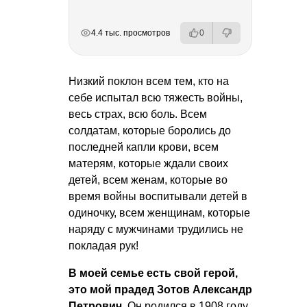
РЕКЛАМА
РЕКЛАМА
РЕКЛАМА
РЕКЛАМА
РЕКЛАМА
4.4 тыс. просмотров
0
Низкий поклон всем тем, кто на
себе испытал всю тяжесть войны,
весь страх, всю боль. Всем
солдатам, которые боролись до
последней капли крови, всем
матерям, которые ждали своих
детей, всем женам, которые во
время войны воспитывали детей в
одиночку, всем женщинам, которые
наряду с мужчинами трудились не
покладая рук!
В моей семье есть свой герой,
это мой прадед Зотов Александр
Петрович.
Он родился в 1908 году,