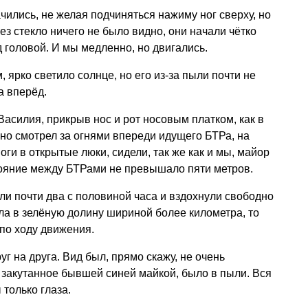
чились, не желая подчиняться нажиму ног сверху, но
ез стекло ничего не было видно, они начали чётко
головой. И мы медленно, но двигались.
ярко светило солнце, но его из-за пыли почти не
а вперёд.
Василия, прикрыв нос и рот носовым платком, как в
но смотрел за огнями впереди идущего БТРа, на
оги в открытые люки, сидели, так же как и мы, майор
тояние между БТРами не превышало пяти метров.
ли почти два с половиной часа и вздохнули свободно
ала в зелёную долину шириной более километра, то
по ходу движения.
уг на друга. Вид был, прямо скажу, не очень
 закутанное бывшей синей майкой, было в пыли. Вся
только глаза.