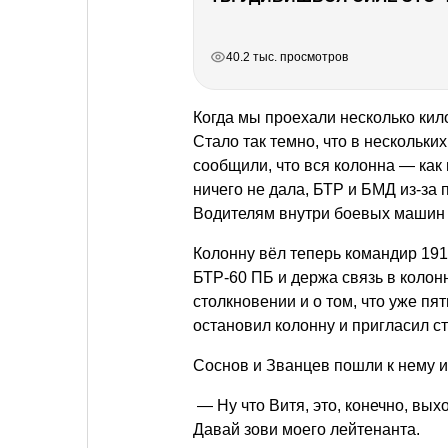
РЕКЛАМА
РЕКЛАМА
РЕКЛАМА
РЕКЛАМА
40.2 тыс. просмотров
Когда мы проехали несколько кил
Стало так темно, что в нескольки
сообщили, что вся колонна — как
ничего не дала, БТР и БМД из-за 
Водителям внутри боевых машин 
Колонну вёл теперь командир 191
БТР-60 ПБ и держа связь в колон
столкновении и о том, что уже п
остановил колонну и пригласил ст
Соснов и Званцев пошли к нему и
— Ну что Витя, это, конечно, вых
Давай зови моего лейтенанта.