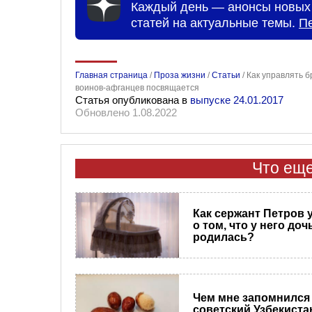
Каждый день — анонсы новых 
статей на актуальные темы.
П
Главная страница
/
Проза жизни
/
Статьи
/
Как управлять 
воинов-афганцев посвящается
Статья опубликована в
выпуске 24.01.2017
Обновлено 1.08.2022
Что еще
Как сержант Петров 
о том, что у него доч
родилась?
Чем мне запомнился
советский Узбекиста