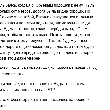
лыбаясь, когда я с Юрьевым подошли к нему. Пыль
колько сот метров, дорога была видна хорошо. Но
 Сейчас мы с тобой, Василий, разуваемся и голыми
весив ноги на плечи водителя, внимательно глядя
м. Едем осторожно, глядя вперёд и назад. Сними
м, чтобы не глотать пыль. Пехота говорит, что они
одители к этому приучены. Так что будем учиться и
кой дороги ещё километров двадцать, а потом будет
нам тут долго придётся ещё ездить вдоль и поперёк,
 Я в этом даже уверен.
Вася? Ножки не воняют? — улыбнулся начальник ГБУ,
 свои сапоги.
и чистые, и ноги не воняют. Ну, разве совсем
 и мы с ним пошли на наш БТР.
ого, чтобы старшие машин расселись на броне, и
ьше.