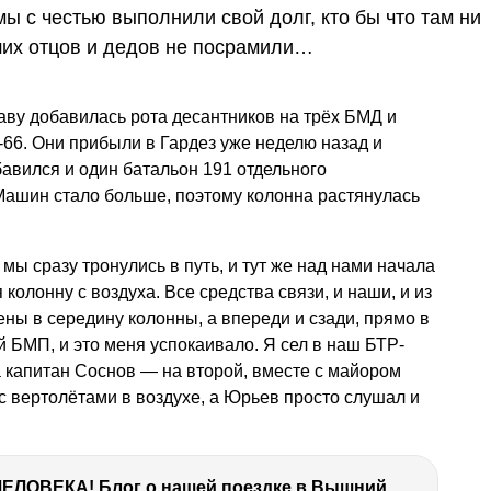
 мы с честью выполнили свой долг, кто бы что там ни
аших отцов и дедов не посрамили…
аву добавилась рота десантников на трёх БМД и
66. Они прибыли в Гардез уже неделю назад и
бавился и один батальон 191 отдельного
 Машин стало больше, поэтому колонна растянулась
мы сразу тронулись в путь, и тут же над нами начала
колонну с воздуха. Все средства связи, и наши, и из
ены в середину колонны, а впереди и сзади, прямо в
й БМП, и это меня успокаивало. Я сел в наш БТР-
капитан Соснов — на второй, вместе с майором
 вертолётами в воздухе, а Юрьев просто слушал и
ТЫ УДИВИШЬСЯ СИЛЕ ЭТО ЧЕЛОВЕКА! Блог о нашей поездке в Вышний Волочек