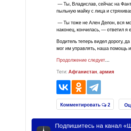
— Ты, Владислав, сейчас на Фан
пыльную майку с лица и стряхива
— Ты тоже не Ален Делон, вся мо
наконец, кончилась, — ответил я 
Водитель теперь видел дорогу, д
мог им управлять, наша помощь и
Продолжение следует
…
Теги:
Афганистан
,
армия
Комментировать
2
Оц
Подпишитесь на канал «Ш