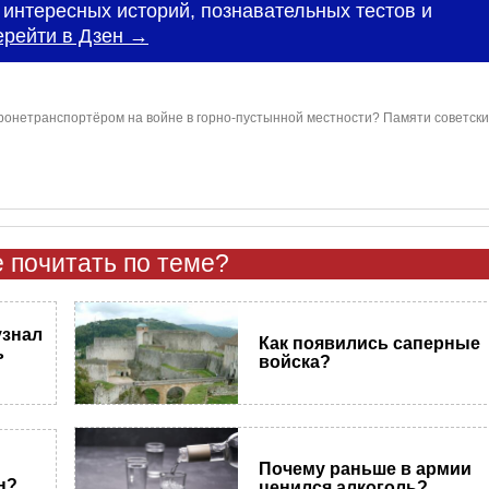
интересных историй, познавательных тестов и
ерейти в Дзен →
бронетранспортёром на войне в горно-пустынной местности? Памяти советски
 почитать по теме?
узнал
Как появились саперные
ь
войска?
Почему раньше в армии
н?
ценился алкоголь?