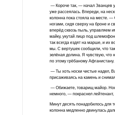
— Короче так, — начал Званцев у
уже рассеялась. Впереди, на нес
колонна пока стояла на месте. —
ногами, сидя сверху на броне и с
вперёд сквозь пыль, управляем и
майку, укутай лицо под шлемофоно
так всегда ездят на марше, и их в
мы. С вертушек сообщили, что та
зелёная долина. Я чувствую, что 
по этому грёбаному Афганистану.
— Ты хоть носки чистые надел, 
присаживаясь на камень и снимая
— Обижаете, товарищ майор. Носк
немного, — покраснел лейтенант,
Минут десять понадобилось для т
колонна медленно двинулась дал