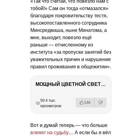
«Так что считай, что повезло нам с
тобой!» Сам он тогда «отмазался»
благодаря покровительству тестя,
высокопоставленного сотрудника
Минсредмаша, ныне Минатома, а
мне, выходит, повезло ещё
раньше — отчисленному из
института «за пропуски занятий без
уважительных причин и нарушение
правил проживания в общежитии».
МОЩНЫЙ ЦВЕТНОЙ СВЕТ – NANLITE FC-500C
РЕКЛАМА
РЕКЛАМА
РЕКЛАМА
50.4 тыс.
146
просмотров
Вот и думай теперь — что больше
влияет на судьбу
… А если бы я вёл