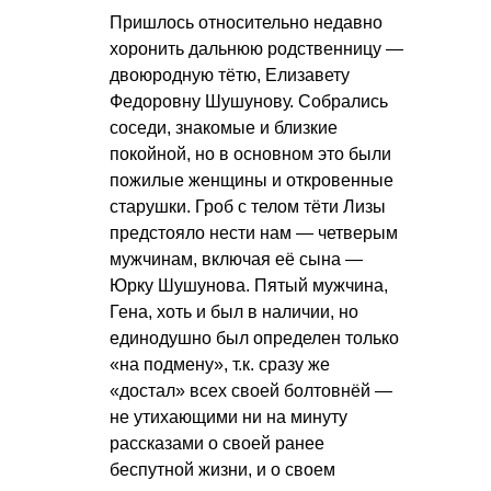
Пришлось относительно недавно
хоронить дальнюю родственницу —
двоюродную тётю, Елизавету
Федоровну Шушунову. Собрались
соседи, знакомые и близкие
покойной, но в основном это были
пожилые женщины и откровенные
старушки. Гроб с телом тёти Лизы
предстояло нести нам — четверым
мужчинам, включая её сына —
Юрку Шушунова. Пятый мужчина,
Гена, хоть и был в наличии, но
единодушно был определен только
«на подмену», т.к. сразу же
«достал» всех своей болтовнёй —
не утихающими ни на минуту
рассказами о своей ранее
беспутной жизни, и о своем