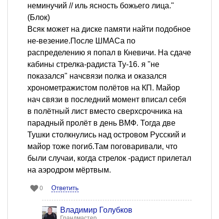
неминучий // иль ясность божьего лица."
(Блок)
Всяк может на диске памяти найти подобное
не-везение.После ШМАСа по
распределению я попал в Кневичи. На сдаче
кабины стрелка-радиста Ту-16. я "не
показался" начсвязи полка и оказался
хронометражистом полётов на КП. Майор
нач связи в последний момент вписал себя
в полётный лист вместо сверхсрочника на
парадный пролёт в день ВМФ. Тогда две
Тушки столкнулись над островом Русский и
майор тоже погиб.Там поговаривали, что
были случаи, когда стрелок -радист прилетал
на аэродром мёртвым.
Ответить
0
Владимир Голубков
Грандмастер