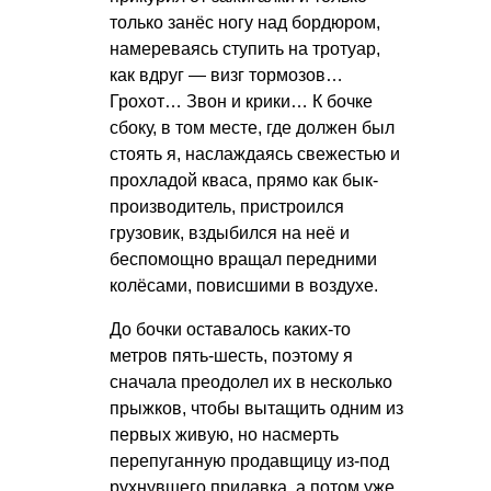
только занёс ногу над бордюром,
намереваясь ступить на тротуар,
как вдруг — визг тормозов…
Грохот… Звон и крики… К бочке
сбоку, в том месте, где должен был
стоять я, наслаждаясь свежестью и
прохладой кваса, прямо как бык-
производитель, пристроился
грузовик, вздыбился на неё и
беспомощно вращал передними
колёсами, повисшими в воздухе.
До бочки оставалось каких-то
метров пять-шесть, поэтому я
сначала преодолел их в несколько
прыжков, чтобы вытащить одним из
первых живую, но насмерть
перепуганную продавщицу из-под
рухнувшего прилавка, а потом уже