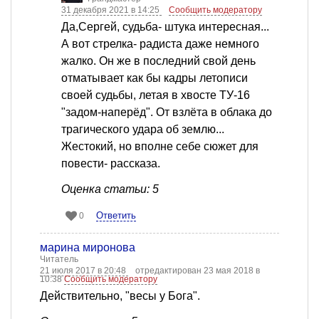
31 декабря 2021 в 14:25
Сообщить модератору
Да,Сергей, судьба- штука интересная...
А вот стрелка- радиста даже немного
жалко. Он же в последний свой день
отматывает как бы кадры летописи
своей судьбы, летая в хвосте ТУ-16
"задом-наперёд". От взлёта в облака до
трагического удара об землю...
Жестокий, но вполне себе сюжет для
повести- рассказа.
Оценка статьи: 5
Ответить
0
марина миронова
Читатель
21 июля 2017 в 20:48
отредактирован 23 мая 2018 в
10:38
Сообщить модератору
Действительно, "весы у Бога".