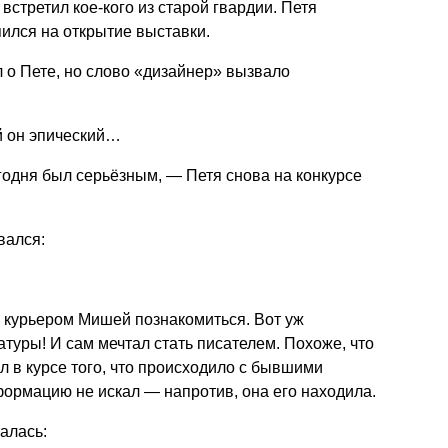
стретил кое-кого из старой гвардии. Петя
ился на открытие выставки.
 о Пете, но слово «дизайнер» вызвало
й он эпический…
одня был серьёзным, — Петя снова на конкурсе
вался:
курьером Мишей познакомиться. Вот уж
туры! И сам мечтал стать писателем. Похоже, что
л в курсе того, что происходило с бывшими
ормацию не искал — напротив, она его находила.
алась: