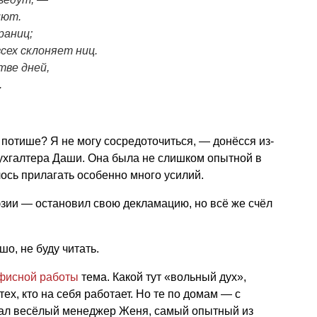
иют.
раниц;
сех склоняет ниц.
тве дней,
.
потише? Я не могу сосредоточиться, — донёсся из-
бухгалтера Даши. Она была не слишком опытной в
лось прилагать особенно много усилий.
ии — остановил свою декламацию, но всё же счёл
о, не буду читать.
фисной работы
тема. Какой тут «вольный дух»,
ех, кто на себя работает. Но те по домам — с
зал весёлый менеджер Женя, самый опытный из