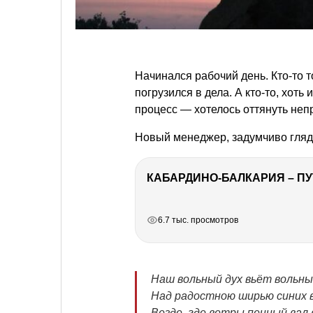
Начинался рабочий день. Кто-то т
погрузился в дела. А кто-то, хоть
процесс — хотелось оттянуть неп
Новый менеджер, задумчиво глядя
КАБАРДИНО-БАЛКАРИЯ – ПУ
РЕКЛАМА
РЕКЛАМА
РЕКЛАМА
6.7 тыс. просмотров
Наш вольный дух вьёт вольны
Над радостною ширью синих в
Везде, где ветры пенный вал