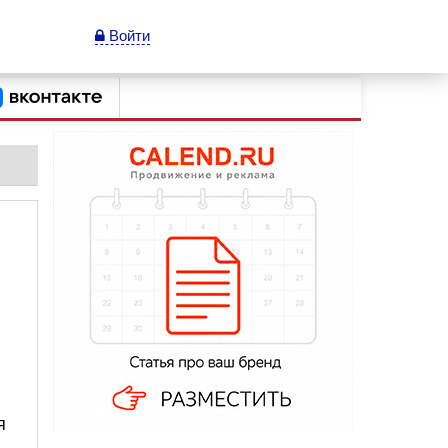
Войти
я