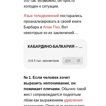
это так. Возможно, он просто
холоден к ситуации.
Язык телодвижений
постарались
проанализировать в своей книге
Барбара и
Алан Пиз
. Вот
некоторые из их заключений…
КАБАРДИНО-БАЛКАРИЯ – ПУТЕШЕСТВИЕ НА КАВКАЗ часть 3
РЕКЛАМА
РЕКЛАМА
РЕКЛАМА
6.5 тыс. просмотров
0
№ 1. Если человек хочет
выразить непонимание, он
пожимает плечами.
Обычно такой
жест сопровождается поднятым
лбом как выражением
удивления
сказанному. Открытые ладони при