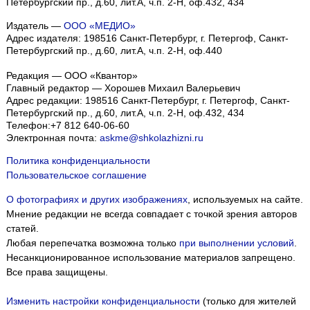
Петербургский пр., д.60, лит.А, ч.п. 2-Н, оф.432, 434
Издатель —
ООО «МЕДИО»
Адрес издателя: 198516 Санкт-Петербург, г. Петергоф, Санкт-
Петербургский пр., д.60, лит.А, ч.п. 2-Н, оф.440
Редакция — ООО «Квантор»
Главный редактор — Хорошев Михаил Валерьевич
Адрес редакции:
198516
Санкт-Петербург, г. Петергоф
,
Санкт-
Петербургский пр., д.60, лит.А, ч.п. 2-Н, оф.432, 434
Телефон:
+7 812 640-06-60
Электронная почта:
askme@shkolazhizni.ru
Политика конфиденциальности
Пользовательское соглашение
О фотографиях и других изображениях
, используемых на сайте.
Мнение редакции не всегда совпадает с точкой зрения авторов
статей.
Любая перепечатка возможна только
при выполнении условий
.
Несанкционированное использование материалов запрещено.
Все права защищены.
Изменить настройки конфиденциальности
(только для жителей