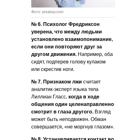
Фото: pixabay.com
№ 6. Психолог Фредриксон
уверена, что между людьми
установлено взаимопонимание,
если они повторяют друг за
другом движения.
Например, оба
сидят, подперев голову кулаком
или скрестив ноги.
№ 7. Признаком лжи
считает
аналитик-эксперт языка тела
Лиллиан Гласс,
когда в ходе
общения один целенаправленно
смотрит в глаза другого.
Взгляд
может быть неподвижен. Обман
совершается, «не моргнув глазом».
№ 8. Устанавливается контакт во